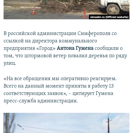
ПРИСОЕДИНЯЙТЕСЬ!
ПОБЕДИТЕЛЕЙ НЕ СУДЯТ?
КРЫМ.НЕПОКОРЕННЫЙ
ELIFBE
В российской администрации Симферополя со
УКРАИНСКАЯ ПРОБЛЕМА КРЫМА
ссылкой на директора коммунального
Все сайты RFE/RL
предприятия «Город»
Антона Гумена
сообщили о
том, что штормовой ветер повалил деревья по ряду
улиц.
«На все обращения мы оперативно реагируем.
Всего на данный момент приняты в работу 13
соответствующих заявок», – цитирует Гумена
пресс-служба администрации.