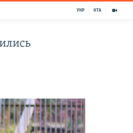
УКР
КТА
вились