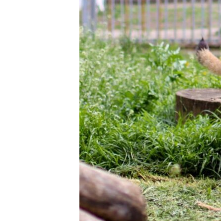
ПОБЕДИТЕЛЕЙ НЕ СУДЯТ?
КРЫМ.НЕПОКОРЕННЫЙ
ELIFBE
УКРАИНСКАЯ ПРОБЛЕМА КРЫМА