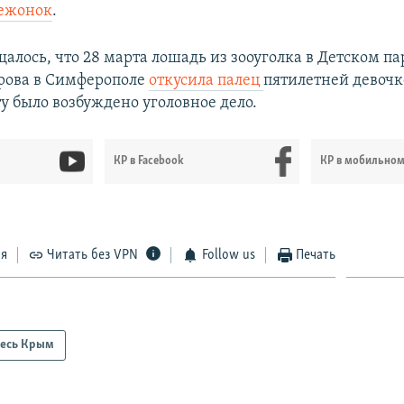
вежонок
.
щалось, что 28 марта лошадь из зооуголка в Детском па
рова в Симферополе
откусила палец
пятилетней девочк
у было возбуждено уголовное дело.
КР в Facebook
КР в мобильно
ся
Читать без VPN
Follow us
Печать
есь Крым