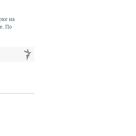
рке на
е. По
м