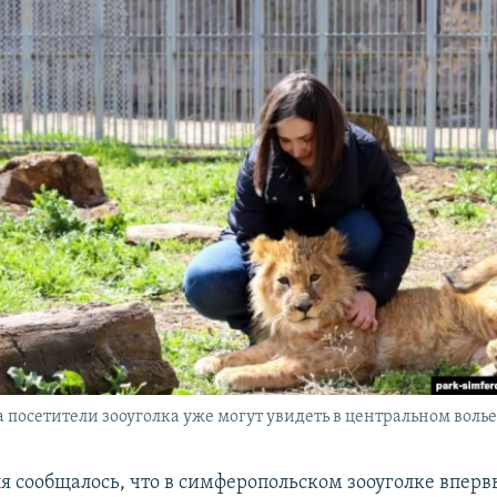
а посетители зооуголка уже могут увидеть в центральном воль
я сообщалось, что в симферопольском зооуголке впервы