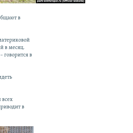
общают в
 материковой
й в месяц.
– говорится в
идеть
 всех
приводит в