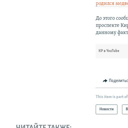
родился мед
До этого сооб
проспекте Ки
данному факт
КР в YouTube
Поделить
This item is part of
Новости
В