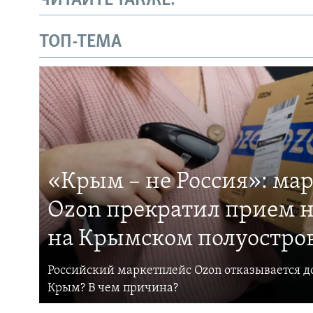
ЧИТАЙТЕ ТАКЖЕ:
ТОП-ТЕМА
«Крым – не Россия»: ма
Ozon прекратил прием н
на Крымском полуостро
Российский маркетплейс Ozon отказывается до
Крым? В чем причина?