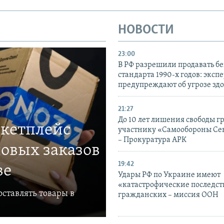
НОВОСТИ
23:00
В РФ разрешили продавать б
стандарта 1990-х годов: эксп
предупреждают об угрозе зд
21:27
До 10 лет лишения свободы г
ркетплейс
участнику «Самообороны Се
– Прокуратура АРК
овых заказов
19:42
ве
Удары РФ по Украине имеют
«катастрофические последст
ставлять товары в
гражданских – миссия ООН