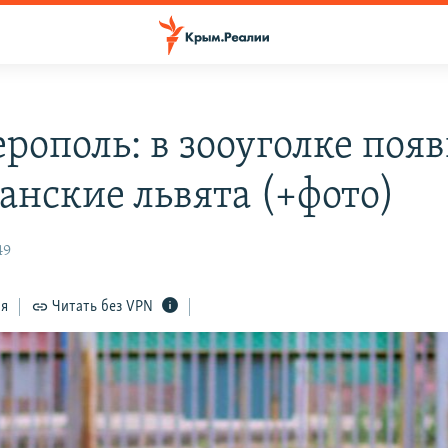
рополь: в зооуголке поя
анские львята (+фото)
49
ся
Читать без VPN