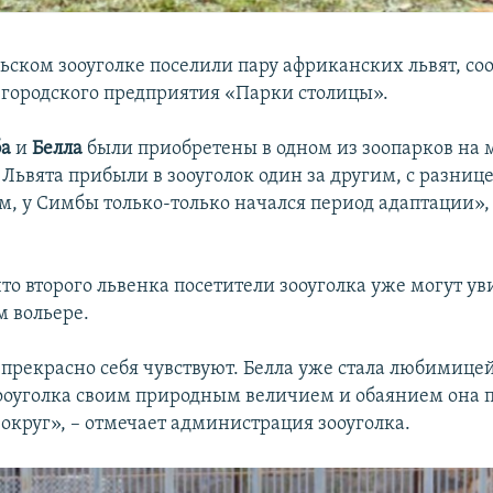
ьском зооуголке поселили пару африканских львят, со
 городского предприятия «Парки столицы».
ба
и
Белла
были приобретены в одном из зоопарков на
 Львята прибыли в зооуголок один за другим, с разнице
м, у Симбы только-только начался период адаптации», 
то второго львенка посетители зооуголка уже могут ув
м вольере.
 прекрасно себя чувствуют. Белла уже стала любимицей
ооуголка своим природным величием и обаянием она 
вокруг», – отмечает администрация зооуголка.