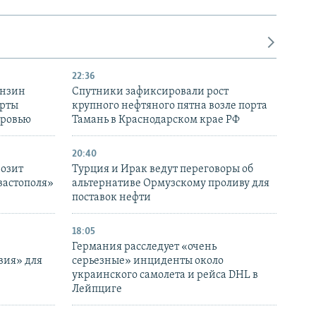
22:36
ензин
Спутники зафиксировали рост
ерты
крупного нефтяного пятна возле порта
оровью
Тамань в Краснодарском крае РФ
20:40
розит
Турция и Ирак ведут переговоры об
вастополя»
альтернативе Ормузскому проливу для
поставок нефти
18:05
Германия расследует «очень
вия» для
серьезные» инциденты около
украинского самолета и рейса DHL в
Лейпциге