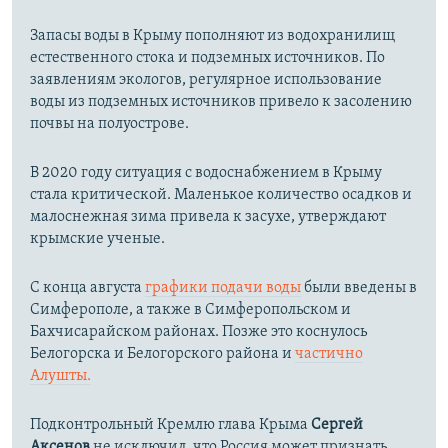
Запасы воды в Крыму пополняют из водохранилищ
естественного стока и подземных источников. По
заявлениям экологов, регулярное использование
воды из подземных источников привело к засолению
почвы на полуострове.
В 2020 году ситуация с водоснабжением в Крыму
стала критической. Маленькое количество осадков и
малоснежная зима привела к засухе, утверждают
крымские ученые.
С конца августа
графики подачи воды
были введены в
Симферополе, а также в Симферопольском и
Бахчисарайском районах. Позже это коснулось
Белогорска и Белогорского района и
частично
Алушты.
Подконтрольный Кремлю глава Крыма
Сергей
Аксенов
не исключил, что Россия может признать