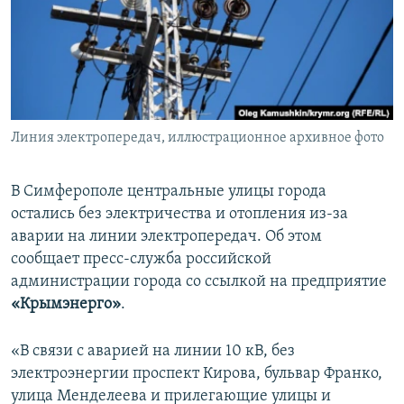
ПРИСОЕДИНЯЙТЕСЬ!
ПОБЕДИТЕЛЕЙ НЕ СУДЯТ?
КРЫМ.НЕПОКОРЕННЫЙ
ELIFBE
УКРАИНСКАЯ ПРОБЛЕМА КРЫМА
Все сайты RFE/RL
Линия электропередач, иллюстрационное архивное фото
В Симферополе центральные улицы города
остались без электричества и отопления из-за
аварии на линии электропередач. Об этом
сообщает пресс-служба российской
администрации города со ссылкой на предприятие
«Крымэнерго»
.
«В связи с аварией на линии 10 кВ, без
электроэнергии проспект Кирова, бульвар Франко,
улица Менделеева и прилегающие улицы и