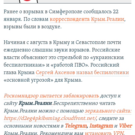
Ранее о взрывах в Симферополе сообщалось 22
января. По словам
корреспондента Крым.Реалии
,
взрывы были в воздухе.
Начиная с августа в Крыму и Севастополе почти
ежедневно слышны звуки взрывов. Российские
власти объясняют это стрельбой по «украинским
беспилотникам» и «работой ПВО». Российский
глава Крыма
Сергей Аксенов назвал беспилотники
«основной угрозой» для Крыма.
Роскомнадзор пытается заблокировать
доступ к
сайту
Крым.Реалии
.
Беспрепятственно читать
Крым.Реалии можно с помощью
зеркального сайта:
https://d2eg4pkibsm1ag.cloudfront.net/
, следите за
основными новостями в
Telegram
,
Instagram
и
Viber
Крым.Реалии. Рекомендуем вам
установить VPN
.