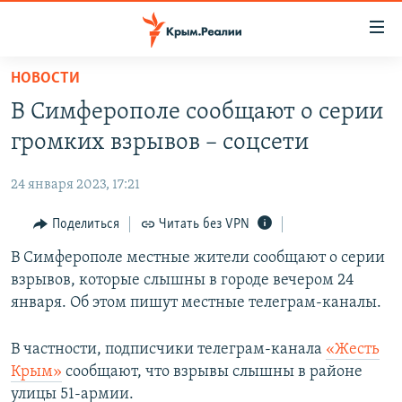
Доступность
ссылки
Вернуться
НОВОСТИ
к
НОВОСТИ
В Симферополе сообщают о серии
основному
СПЕЦПРОЕКТЫ
содержанию
громких взрывов – соцсети
ВОДА
Вернутся
ГРУЗ 200
к
24 января 2023, 17:21
ИСТОРИЯ
КАРТА ВОЕННЫХ ОБЪЕКТОВ КРЫМА
главной
ЕЩЕ
Поделиться
Читать без VPN
11 ЛЕТ ОККУПАЦИИ КРЫМА. 11 ИСТОРИЙ СОПРОТИВЛЕНИЯ
навигации
Вернутся
РАДІО СВОБОДА
В Симферополе местные жители сообщают о серии
ИНТЕРАКТИВ
к
взрывов, которые слышны в городе вечером 24
КАК ОБОЙТИ БЛОКИРОВКУ
ИНФОГРАФИКА
поиску
января. Об этом пишут местные телеграм-каналы.
ТЕЛЕПРОЕКТ КРЫМ.РЕАЛИИ
Українською
В частности, подписчики телеграм-канала
«Жесть
СОВЕТЫ ПРАВОЗАЩИТНИКОВ
Qırımtatar
Крым»
сообщают, что взрывы слышны в районе
ПРОПАВШИЕ БЕЗ ВЕСТИ
улицы 51-армии.