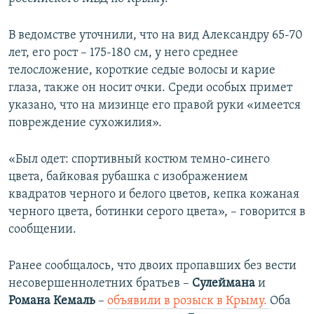
ПРИСОЕДИНЯЙТЕСЬ!
ПОБЕДИТЕЛЕЙ НЕ СУДЯТ?
В ведомстве уточнили, что на вид Александру 65-70
КРЫМ.НЕПОКОРЕННЫЙ
лет, его рост – 175-180 см, у него среднее
ELIFBE
телосложение, короткие седые волосы и карие
глаза, также он носит очки. Среди особых примет
УКРАИНСКАЯ ПРОБЛЕМА КРЫМА
указано, что на мизинце его правой руки «имеется
Все сайты RFE/RL
повреждение сухожилия».
«Был одет: спортивный костюм темно-синего
цвета, байковая рубашка с изображением
квадратов черного и белого цветов, кепка кожаная
черного цвета, ботинки серого цвета», – говорится в
сообщении.
Ранее сообщалось, что двоих пропавших без вести
несовершеннолетних братьев –
Сулеймана
и
Романа Кемаль
–
объявили в розыск в Крыму.
Оба