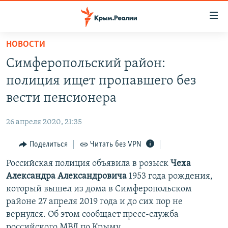
Доступность
ссылки
Вернуться
НОВОСТИ
к
НОВОСТИ
Симферопольский район:
основному
СПЕЦПРОЕКТЫ
содержанию
полиция ищет пропавшего без
ВОДА
Вернутся
ГРУЗ 200
вести пенсионера
к
ИСТОРИЯ
КАРТА ВОЕННЫХ ОБЪЕКТОВ КРЫМА
главной
26 апреля 2020, 21:35
ЕЩЕ
11 ЛЕТ ОККУПАЦИИ КРЫМА. 11 ИСТОРИЙ СОПРОТИВЛЕНИЯ
навигации
Вернутся
Поделиться
Читать без VPN
РАДІО СВОБОДА
ИНТЕРАКТИВ
к
Российская полиция объявила в розыск
Чеха
КАК ОБОЙТИ БЛОКИРОВКУ
ИНФОГРАФИКА
поиску
Александра Александровича
1953 года рождения,
ТЕЛЕПРОЕКТ КРЫМ.РЕАЛИИ
который вышел из дома в Симферопольском
Українською
районе 27 апреля 2019 года и до сих пор не
СОВЕТЫ ПРАВОЗАЩИТНИКОВ
Qırımtatar
вернулся. Об этом сообщает пресс-служба
ПРОПАВШИЕ БЕЗ ВЕСТИ
российского МВД по Крыму.