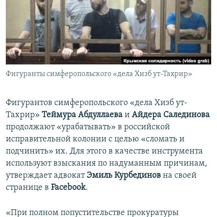
ПРИСОЕДИНЯЙТЕСЬ!
ПОБЕДИТЕЛЕЙ НЕ СУДЯТ?
КРЫМ.НЕПОКОРЕННЫЙ
ELIFBE
УКРАИНСКАЯ ПРОБЛЕМА КРЫМА
Все сайты RFE/RL
Фигуранты симферопольского «дела Хизб ут-Тахрир»
Фигурантов симферопольского «дела Хизб ут-
Тахрир»
Теймура Абдуллаева
и
Айдера Салединова
продолжают «урабатывать» в российской
исправительной колонии с целью «сломать и
подчинить» их. Для этого в качестве инструмента
используют взыскания по надуманным причинам,
утверждает адвокат
Эмиль Курбединов
на своей
странице в
Facebook
.
«При полном попустительстве прокуратуры