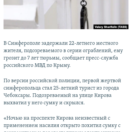
ПРИСОЕДИНЯЙТЕСЬ!
ПОБЕДИТЕЛЕЙ НЕ СУДЯТ?
КРЫМ.НЕПОКОРЕННЫЙ
ELIFBE
УКРАИНСКАЯ ПРОБЛЕМА КРЫМА
В Симферополе задержали 22-летнего местного
Все сайты RFE/RL
жителя, подозреваемого в серии ограблений, ему
грозит до 7 лет тюрьмы, сообщает пресс-служба
российского МВД по Крыму.
По версии российской полиции, первой жертвой
симферопольца стал 25-летний турист из города
Чебоксары. Подозреваемый на улице Кирова
выхватил у него сумку и скрылся.
«Ночью на проспекте Кирова неизвестный с
применением насилия открыто похитил сумку с