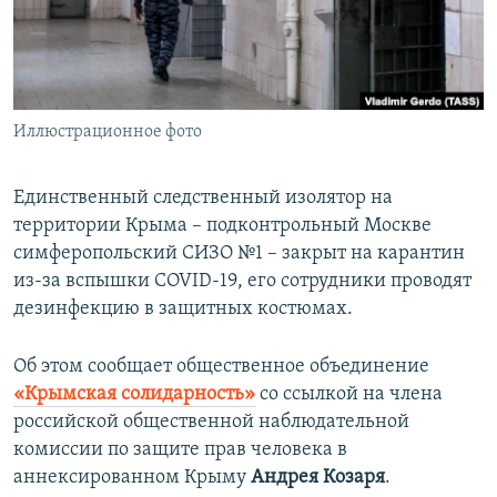
ПРИСОЕДИНЯЙТЕСЬ!
ПОБЕДИТЕЛЕЙ НЕ СУДЯТ?
КРЫМ.НЕПОКОРЕННЫЙ
ELIFBE
Иллюстрационное фото
УКРАИНСКАЯ ПРОБЛЕМА КРЫМА
Все сайты RFE/RL
Единственный следственный изолятор на
территории Крыма – подконтрольный Москве
симферопольский СИЗО №1 – закрыт на карантин
из-за вспышки COVID-19, его сотрудники проводят
дезинфекцию в защитных костюмах.
Об этом сообщает общественное объединение
«Крымская солидарность»
со ссылкой на члена
российской общественной наблюдательной
комиссии по защите прав человека в
аннексированном Крыму
Андрея Козаря
.