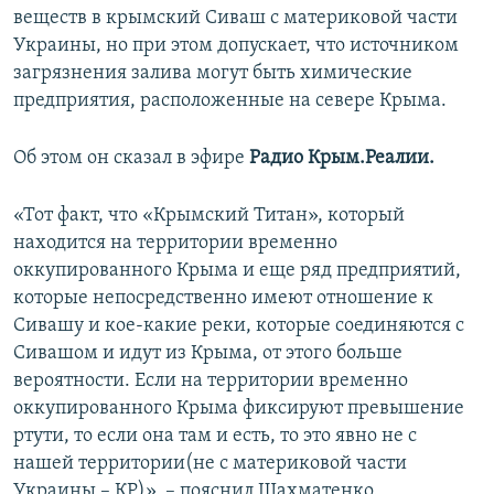
веществ в крымский Сиваш с материковой части
ПРИСОЕДИНЯЙТЕСЬ!
ПОБЕДИТЕЛЕЙ НЕ СУДЯТ?
Украины, но при этом допускает, что источником
КРЫМ.НЕПОКОРЕННЫЙ
загрязнения залива могут быть химические
предприятия, расположенные на севере Крыма.
ELIFBE
УКРАИНСКАЯ ПРОБЛЕМА КРЫМА
Об этом он сказал в эфире
Радио Крым.Реалии.
Все сайты RFE/RL
«Тот факт, что «Крымский Титан», который
находится на территории временно
оккупированного Крыма и еще ряд предприятий,
которые непосредственно имеют отношение к
Сивашу и кое-какие реки, которые соединяются с
Сивашом и идут из Крыма, от этого больше
вероятности. Если на территории временно
оккупированного Крыма фиксируют превышение
ртути, то если она там и есть, то это явно не с
нашей территории(не с материковой части
Украины – КР)», – пояснил Шахматенко.