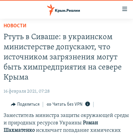
Доступность
ссылки
Вернуться
НОВОСТИ
к
НОВОСТИ
Ртуть в Сиваше: в украинском
основному
СПЕЦПРОЕКТЫ
содержанию
министерстве допускают, что
ВОДА
Вернутся
ГРУЗ 200
источником загрязнения могут
к
ИСТОРИЯ
КАРТА ВОЕННЫХ ОБЪЕКТОВ КРЫМА
быть химпредприятия на севере
главной
ЕЩЕ
11 ЛЕТ ОККУПАЦИИ КРЫМА. 11 ИСТОРИЙ СОПРОТИВЛЕНИЯ
навигации
Крыма
Вернутся
РАДІО СВОБОДА
ИНТЕРАКТИВ
к
16 февраля 2021, 07:28
КАК ОБОЙТИ БЛОКИРОВКУ
ИНФОГРАФИКА
поиску
Поделиться
Читать без VPN
ТЕЛЕПРОЕКТ КРЫМ.РЕАЛИИ
Українською
Заместитель министра защиты окружающей среды
СОВЕТЫ ПРАВОЗАЩИТНИКОВ
Qırımtatar
и природных ресурсов Украины
Роман
ПРОПАВШИЕ БЕЗ ВЕСТИ
Шахматенко
исключает попадание химических