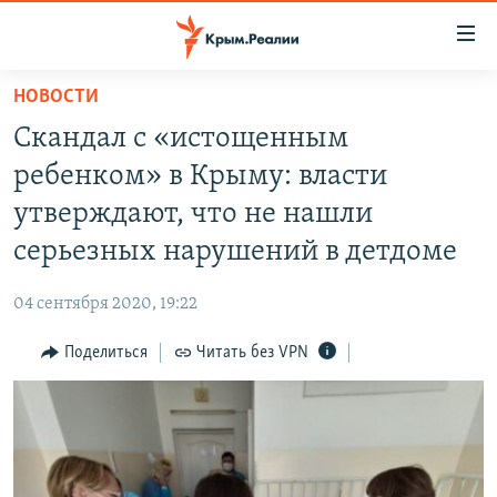
Доступность
ссылки
Вернуться
НОВОСТИ
к
НОВОСТИ
Скандал с «истощенным
основному
СПЕЦПРОЕКТЫ
содержанию
ребенком» в Крыму: власти
ВОДА
Вернутся
ГРУЗ 200
утверждают, что не нашли
к
ИСТОРИЯ
КАРТА ВОЕННЫХ ОБЪЕКТОВ КРЫМА
серьезных нарушений в детдоме
главной
ЕЩЕ
11 ЛЕТ ОККУПАЦИИ КРЫМА. 11 ИСТОРИЙ СОПРОТИВЛЕНИЯ
навигации
04 сентября 2020, 19:22
Вернутся
РАДІО СВОБОДА
ИНТЕРАКТИВ
к
Поделиться
Читать без VPN
КАК ОБОЙТИ БЛОКИРОВКУ
ИНФОГРАФИКА
поиску
ТЕЛЕПРОЕКТ КРЫМ.РЕАЛИИ
Українською
СОВЕТЫ ПРАВОЗАЩИТНИКОВ
Qırımtatar
ПРОПАВШИЕ БЕЗ ВЕСТИ