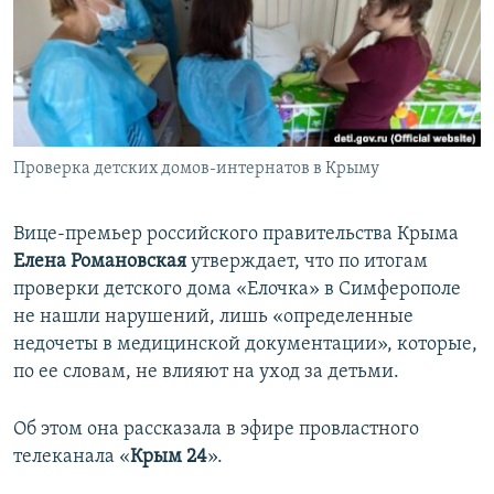
ПРИСОЕДИНЯЙТЕСЬ!
ПОБЕДИТЕЛЕЙ НЕ СУДЯТ?
КРЫМ.НЕПОКОРЕННЫЙ
ELIFBE
УКРАИНСКАЯ ПРОБЛЕМА КРЫМА
Все сайты RFE/RL
Проверка детских домов-интернатов в Крыму
Вице-премьер российского правительства Крыма
Елена Романовская
утверждает, что по итогам
проверки детского дома «Елочка» в Симферополе
не нашли нарушений, лишь «определенные
недочеты в медицинской документации», которые,
по ее словам, не влияют на уход за детьми.
Об этом она рассказала в эфире провластного
телеканала «
Крым 24
».