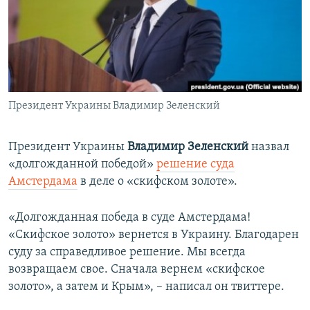
ПРИСОЕДИНЯЙТЕСЬ!
ПОБЕДИТЕЛЕЙ НЕ СУДЯТ?
КРЫМ.НЕПОКОРЕННЫЙ
ELIFBE
УКРАИНСКАЯ ПРОБЛЕМА КРЫМА
Все сайты RFE/RL
Президент Украины Владимир Зеленский
Президент Украины
Владимир Зеленский
назвал
«долгожданной победой»
решение суда
Амстердама
в деле о «скифском золоте».
«Долгожданная победа в суде Амстердама!
«Скифское золото» вернется в Украину. Благодарен
суду за справедливое решение. Мы всегда
возвращаем свое. Сначала вернем «скифское
золото», а затем и Крым», – написал он твиттере.