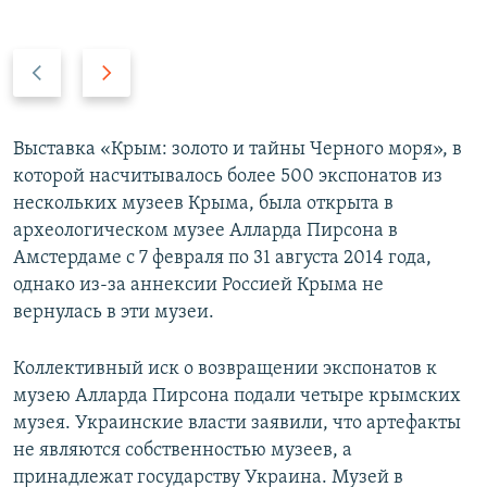
П
С
р
л
е
е
д
д
Выставка «Крым: золото и тайны Черного моря», в
ы
у
которой насчитывалось более 500 экспонатов из
д
ю
нескольких музеев Крыма, была открыта в
у
щ
археологическом музее Алларда Пирсона в
щ
и
Амстердаме с 7 февраля по 31 августа 2014 года,
и
й
однако из-за аннексии Россией Крыма не
й
с
вернулась в эти музеи.
с
л
л
а
Коллективный иск о возвращении экспонатов к
а
й
музею Алларда Пирсона подали четыре крымских
й
д
музея. Украинские власти заявили, что артефакты
д
не являются собственностью музеев, а
принадлежат государству Украина. Музей в