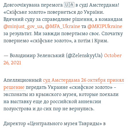
Довгоочікувана перемога 🇺🇦 в суді Амстердама!
«Скіфське золото» повернеться до України.
Вдячний суду за справедливе рішення, а командам
@minjust_gov_ua
,
@MFA_Ukraine
та
@MKIPUkraine
за результат. Ми завжди повертаємо своє. Спочатку
повернемо «скіфське золото», а потім і Крим.
— Володимир Зеленський (@ZelenskyyUa)
October
26, 2021
Апелляционный
суд Амстердама 26 октября принял
решение
передать Украине «скифское золото» –
экспонаты из крымского музея, которые поехали
на выставку еще до российской аннексии
полуострова и до сих пор не вернулись.
Директор «Центрального музея Тавриды» в