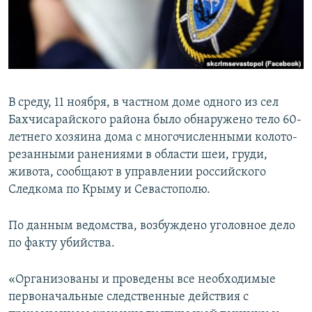
ПРИСОЕДИНЯЙТЕСЬ!
ПОБЕДИТЕЛЕЙ НЕ СУДЯТ?
КРЫМ.НЕПОКОРЕННЫЙ
ELIFBE
УКРАИНСКАЯ ПРОБЛЕМА КРЫМА
В среду, 11 ноября, в частном доме одного из сел
Все сайты RFE/RL
Бахчисарайского района было обнаружено тело 60-
летнего хозяина дома с многочисленными колото-
резанными ранениями в области шеи, груди,
живота, сообщают в управлении российского
Следкома по Крыму и Севастополю.
По данным ведомства, возбуждено уголовное дело
по факту убийства.
«Организованы и проведены все необходимые
первоначальные следственные действия с