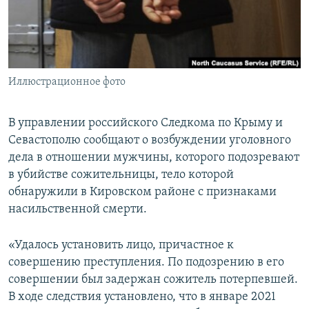
ПРИСОЕДИНЯЙТЕСЬ!
ПОБЕДИТЕЛЕЙ НЕ СУДЯТ?
КРЫМ.НЕПОКОРЕННЫЙ
ELIFBE
Иллюстрационное фото
УКРАИНСКАЯ ПРОБЛЕМА КРЫМА
Все сайты RFE/RL
В управлении российского Следкома по Крыму и
Севастополю сообщают о возбуждении уголовного
дела в отношении мужчины, которого подозревают
в убийстве сожительницы, тело которой
обнаружили в Кировском районе с признаками
насильственной смерти.
«Удалось установить лицо, причастное к
совершению преступления. По подозрению в его
совершении был задержан сожитель потерпевшей.
В ходе следствия установлено, что в январе 2021