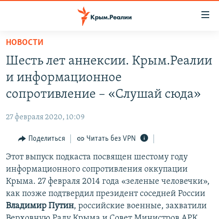
Доступность
ссылки
Вернуться
НОВОСТИ
к
НОВОСТИ
Шесть лет аннексии. Крым.Реалии
основному
СПЕЦПРОЕКТЫ
содержанию
и информационное
ВОДА
Вернутся
ГРУЗ 200
сопротивление – «Слушай сюда»
к
ИСТОРИЯ
КАРТА ВОЕННЫХ ОБЪЕКТОВ КРЫМА
главной
27 февраля 2020, 10:09
ЕЩЕ
11 ЛЕТ ОККУПАЦИИ КРЫМА. 11 ИСТОРИЙ СОПРОТИВЛЕНИЯ
навигации
Вернутся
Поделиться
Читать без VPN
РАДІО СВОБОДА
ИНТЕРАКТИВ
к
Этот выпуск подкаста посвящен шестому году
КАК ОБОЙТИ БЛОКИРОВКУ
ИНФОГРАФИКА
поиску
информационного сопротивления оккупации
ТЕЛЕПРОЕКТ КРЫМ.РЕАЛИИ
Крыма. 27 февраля 2014 года «зеленые человечки»,
Українською
как позже подтвердил президент соседней России
СОВЕТЫ ПРАВОЗАЩИТНИКОВ
Qırımtatar
Владимир Путин
, российские военные, захватили
ПРОПАВШИЕ БЕЗ ВЕСТИ
Верховную Раду Крыма и Совет Министров АРК.