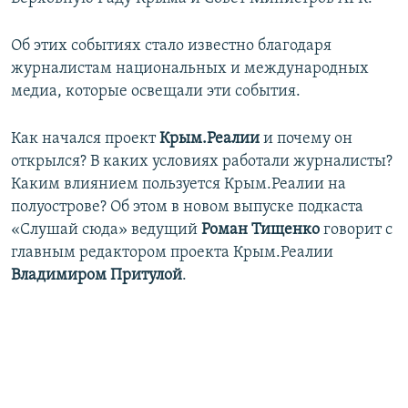
ПРИСОЕДИНЯЙТЕСЬ!
ПОБЕДИТЕЛЕЙ НЕ СУДЯТ?
Об этих событиях стало известно благодаря
КРЫМ.НЕПОКОРЕННЫЙ
журналистам национальных и международных
ELIFBE
медиа, которые освещали эти события.
УКРАИНСКАЯ ПРОБЛЕМА КРЫМА
Как начался проект
Крым.Реалии
и почему он
Все сайты RFE/RL
открылся? В каких условиях работали журналисты?
Каким влиянием пользуется Крым.Реалии на
полуострове? Об этом в новом выпуске подкаста
«Слушай сюда» ведущий
Роман Тищенко
говорит с
главным редактором проекта Крым.Реалии
Владимиром Притулой
.