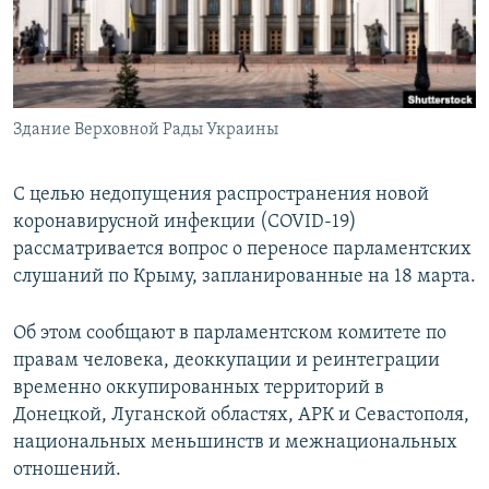
ПРИСОЕДИНЯЙТЕСЬ!
ПОБЕДИТЕЛЕЙ НЕ СУДЯТ?
КРЫМ.НЕПОКОРЕННЫЙ
ELIFBE
Здание Верховной Рады Украины
УКРАИНСКАЯ ПРОБЛЕМА КРЫМА
Все сайты RFE/RL
С целью недопущения распространения новой
коронавирусной инфекции (COVID-19)
рассматривается вопрос о переносе парламентских
слушаний по Крыму, запланированные на 18 марта.
Об этом сообщают в парламентском комитете по
правам человека, деоккупации и реинтеграции
временно оккупированных территорий в
Донецкой, Луганской областях, АРК и Севастополя,
национальных меньшинств и межнациональных
отношений.