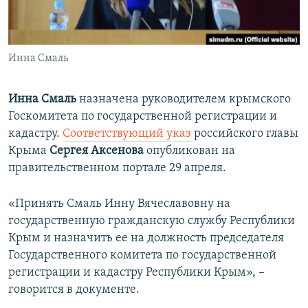
ПРИСОЕДИНЯЙТЕСЬ!
ПОБЕДИТЕЛЕЙ НЕ СУДЯТ?
КРЫМ.НЕПОКОРЕННЫЙ
Инна Смаль
ELIFBE
УКРАИНСКАЯ ПРОБЛЕМА КРЫМА
Инна Смаль
назначена руководителем крымского
Все сайты RFE/RL
Госкомитета по государственной регистрации и
кадастру.
Соответствующий указ
российского главы
Крыма
Сергея Аксенова
опубликован на
правительственном портале 29 апреля.
«Принять Смаль Инну Вячеславовну на
государственную гражданскую службу Республики
Крым и назначить ее на должность председателя
Государственного комитета по государственной
регистрации и кадастру Республики Крым», –
говорится в документе.