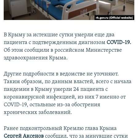
ПРИСОЕДИНЯЙТЕСЬ!
ПОБЕДИТЕЛЕЙ НЕ СУДЯТ?
КРЫМ.НЕПОКОРЕННЫЙ
ELIFBE
В Крыму за истекшие сутки умерли еще два
УКРАИНСКАЯ ПРОБЛЕМА КРЫМА
пациента с подтвержденным диагнозом
COVID-19.
Все сайты RFE/RL
Об этом сообщили в российском Министерстве
здравоохранения Крыма.
Другие подробности в ведомстве не уточняют.
Таким образом, по данным властей, всего с начала
пандемии в Крыму умерли 24 пациента с
коронавирусной инфекцией, из них 7 именно от
COVID-19, остальные из-за обострения
хронических заболеваний.
Ранее подконтрольный Кремлю глава Крыма
Сергей Аксенов
сообщил, что за минувшие сутки