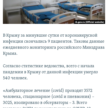
ПРИСОЕДИНЯЙТЕСЬ!
ПОБЕДИТЕЛЕЙ НЕ СУДЯТ?
КРЫМ.НЕПОКОРЕННЫЙ
ELIFBE
УКРАИНСКАЯ ПРОБЛЕМА КРЫМА
В Крыму за минувшие сутки от коронавирусной
Все сайты RFE/RL
инфекции скончались 9 пациентов. Таковы данные
ежедневного мониторинга российского Минздрава
Крыма.
Согласно статистике ведомства, всего с начала
пандемии в Крыму от данной инфекции умерло
540 человек.
«Амбулаторное лечение (covid) проходят 3572
человека, стационарное (covid и пневмония) –
3025, изолировано в обсерваторы – 3. Всего