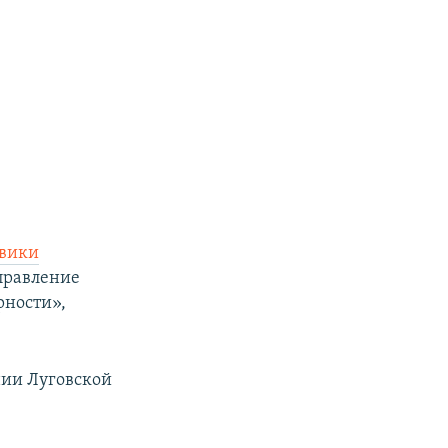
овики
управление
рности»,
нии Луговской