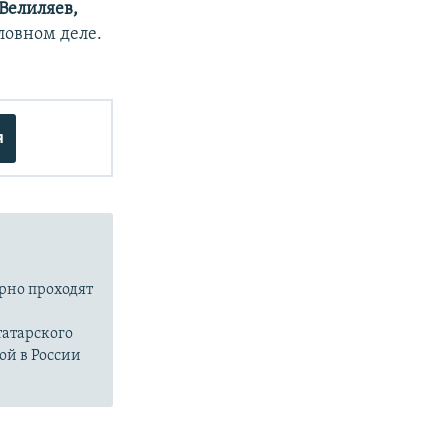
Велиляев,
ловном деле.
я
ярно проходят
атарского
ой в России