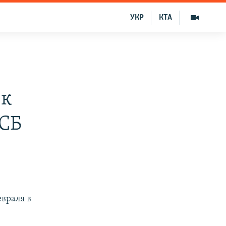
УКР
КТА
 к
ФСБ
враля в