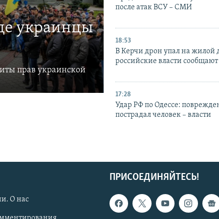
после атак ВСУ – СМИ
где украинцы
18:53
В Керчи дрон упал на жилой 
российские власти сообщают
щиты прав украинской
17:28
Удар РФ по Одессе: поврежде
пострадал человек – власти
ПРИСОЕДИНЯЙТЕСЬ!
и. О нас
омментирования