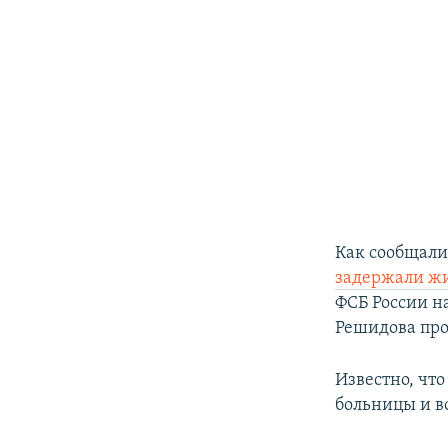
Как сообщал
задержали ж
ФСБ России н
Решидова про
Известно, чт
больницы и в