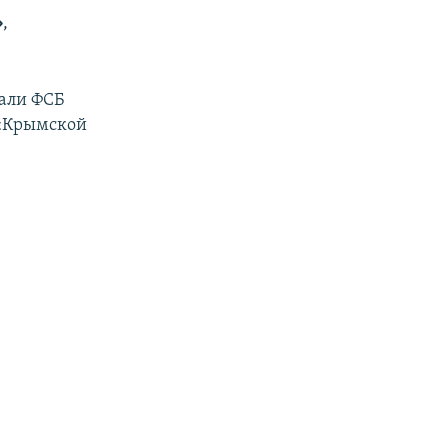
»
,
вали ФСБ
 «Крымской