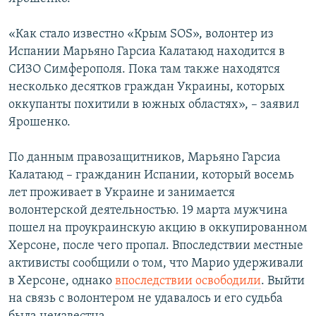
ПРИСОЕДИНЯЙТЕСЬ!
ПОБЕДИТЕЛЕЙ НЕ СУДЯТ?
«Как стало известно «Крым SOS», волонтер из
КРЫМ.НЕПОКОРЕННЫЙ
Испании Марьяно Гарсиа Калатаюд находится в
ELIFBE
СИЗО Симферополя. Пока там также находятся
несколько десятков граждан Украины, которых
УКРАИНСКАЯ ПРОБЛЕМА КРЫМА
оккупанты похитили в южных областях», – заявил
Все сайты RFE/RL
Ярошенко.
По данным правозащитников, Марьяно Гарсиа
Калатаюд – гражданин Испании, который восемь
лет проживает в Украине и занимается
волонтерской деятельностью. 19 марта мужчина
пошел на проукраинскую акцию в оккупированном
Херсоне, после чего пропал. Впоследствии местные
активисты сообщили о том, что Марио удерживали
в Херсоне, однако
впоследствии освободили
. Выйти
на связь с волонтером не удавалось и его судьба