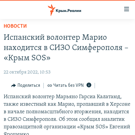
Доступность
ссылки
Вернуться
НОВОСТИ
к
НОВОСТИ
Испанский волонтер Марио
основному
СПЕЦПРОЕКТЫ
содержанию
находится в СИЗО Симферополя –
ВОДА
Вернутся
ГРУЗ 200
«Крым SOS»
к
ИСТОРИЯ
КАРТА ВОЕННЫХ ОБЪЕКТОВ КРЫМА
главной
22 октября 2022, 10:53
ЕЩЕ
11 ЛЕТ ОККУПАЦИИ КРЫМА. 11 ИСТОРИЙ СОПРОТИВЛЕНИЯ
навигации
Вернутся
Поделиться
Читать без VPN
РАДІО СВОБОДА
ИНТЕРАКТИВ
к
Испанский волонтер Марьяно Гарсиа Калатаюд,
КАК ОБОЙТИ БЛОКИРОВКУ
ИНФОГРАФИКА
поиску
также известный как Марио, пропавший в Херсоне
ТЕЛЕПРОЕКТ КРЫМ.РЕАЛИИ
в начале полномасштабного вторжения, находится
Українською
в СИЗО Симферополя. Об этом сообщил аналитик
СОВЕТЫ ПРАВОЗАЩИТНИКОВ
Qırımtatar
правозащитной организации «Крым SOS» Евгений
ПРОПАВШИЕ БЕЗ ВЕСТИ
Ярошенко.