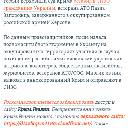
России Верховный суд Крыма
оставил в СИЗО
гражданина Украины
, ветерана АТО Павла
Запорожца, задержанного в оккупированном
российской армией Херсоне.
По данным правозащитников, после начала
полномасштабного вторжения в Украину на
оккупированных территориях участились случаи
похищения российскими силовиками украинских
патриотов, волонтеров, общественных активистов,
журналистов, ветеранов АТО/ООС. Многих из них
вывозят в аннексированный Крым и отправляют в
СИЗО.
Роскомнадзор пытается заблокировать
доступ к
сайту
Крым.Реалии
.
Беспрепятственно читать
Крым.Реалии мож
но с помощью
зеркального сайта:
https://d1axlkqxm41y9z.cloudfront.net/
. ​
Также