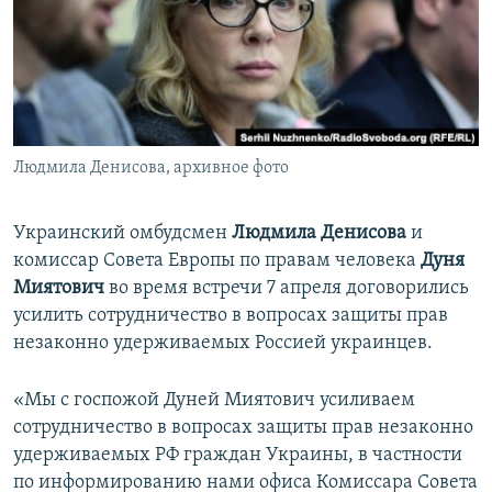
ПРИСОЕДИНЯЙТЕСЬ!
ПОБЕДИТЕЛЕЙ НЕ СУДЯТ?
КРЫМ.НЕПОКОРЕННЫЙ
ELIFBE
УКРАИНСКАЯ ПРОБЛЕМА КРЫМА
Все сайты RFE/RL
Людмила Денисова, архивное фото
Украинский омбудсмен
Людмила Денисова
и
комиссар Совета Европы по правам человека
Дуня
Миятович
во время встречи 7 апреля договорились
усилить сотрудничество в вопросах защиты прав
незаконно удерживаемых Россией украинцев.
«Мы с госпожой Дуней Миятович усиливаем
сотрудничество в вопросах защиты прав незаконно
удерживаемых РФ граждан Украины, в частности
по информированию нами офиса Комиссара Совета