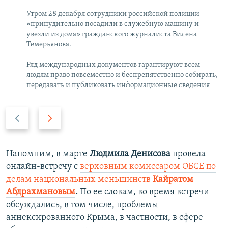
Утром 28 декабря сотрудники российской полиции
«принудительно посадили в служебную машину и
увезли из дома» гражданского журналиста Вилена
Темерьянова.
Ряд международных документов гарантируют всем
людям право повсеместно и беспрепятственно собирать,
передавать и публиковать информационные сведения
П
С
р
л
е
е
д
д
Напомним, в марте
Людмила Денисова
провела
ы
у
онлайн-встречу с
верховным комиссаром ОБСЕ по
д
ю
делам национальных меньшинств
Кайратом
у
щ
Абдрахмановым
.
По ее словам, во время встречи
щ
и
обсуждались, в том числе, проблемы
и
й
аннексированного Крыма, в частности, в сфере
й
с