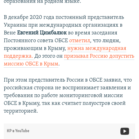
образования на родном языке.
с
л
л
а
В декабре 2020 года постоянный представитель
а
й
Украины при международных организациях в
й
д
Вене
Евгений Цимбалюк
во время заседания
д
Постоянного совета ОБСЕ
отметил
, что людям,
проживающим в Крыму,
нужна международная
поддержка.
До этого он
призывал Россию допустить
миссию ОБСЕ в Крым
.
При этом представитель России в ОБСЕ заявил, что
российская сторона не воспринимает заявления и
требования по работе мониторинговой миссии
ОБСЕ в Крыму, так как считает полуостров своей
территорией.
КР в YouTube