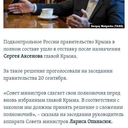
ПРИСОЕДИНЯЙТЕСЬ!
ПОБЕДИТЕЛЕЙ НЕ СУДЯТ?
КРЫМ.НЕПОКОРЕННЫЙ
ELIFBE
УКРАИНСКАЯ ПРОБЛЕМА КРЫМА
Подконтрольное России правительство Крыма в
Все сайты RFE/RL
полном составе ушло в отставку после назначения
Сергея Аксенова
главой Крыма.
За такое решение проголосовали на заседании
правительства 20 сентября.
«Совет министров слагает свои полномочия перед
вновь избранным главой Крыма. В соответствии с
законом мы должны принять решение о сложении
полномочий», – сказала на заседании руководитель
аппарата Совета министров
Лариса Опанасюк.