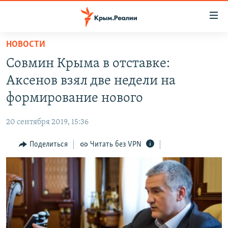
Доступность
ссылки
Вернуться
НОВОСТИ
к
НОВОСТИ
Совмин Крыма в отставке:
основному
СПЕЦПРОЕКТЫ
содержанию
Аксенов взял две недели на
ВОДА
Вернутся
ГРУЗ 200
формирование нового
к
ИСТОРИЯ
КАРТА ВОЕННЫХ ОБЪЕКТОВ КРЫМА
главной
20 сентября 2019, 15:36
ЕЩЕ
11 ЛЕТ ОККУПАЦИИ КРЫМА. 11 ИСТОРИЙ СОПРОТИВЛЕНИЯ
навигации
Вернутся
Поделиться
Читать без VPN
РАДІО СВОБОДА
ИНТЕРАКТИВ
к
КАК ОБОЙТИ БЛОКИРОВКУ
ИНФОГРАФИКА
поиску
ТЕЛЕПРОЕКТ КРЫМ.РЕАЛИИ
Українською
СОВЕТЫ ПРАВОЗАЩИТНИКОВ
Qırımtatar
ПРОПАВШИЕ БЕЗ ВЕСТИ