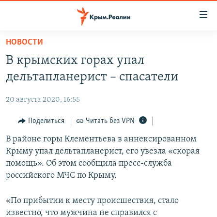
Доступность
ссылки
Вернуться
НОВОСТИ
к
НОВОСТИ
В крымских горах упал
основному
СПЕЦПРОЕКТЫ
содержанию
дельтапланерист – спасатели
ВОДА
Вернутся
ГРУЗ 200
к
20 августа 2020, 16:55
ИСТОРИЯ
КАРТА ВОЕННЫХ ОБЪЕКТОВ КРЫМА
главной
ЕЩЕ
Поделиться
Читать без VPN
11 ЛЕТ ОККУПАЦИИ КРЫМА. 11 ИСТОРИЙ СОПРОТИВЛЕНИЯ
навигации
Вернутся
РАДІО СВОБОДА
В районе горы Клементьева в аннексированном
ИНТЕРАКТИВ
к
Крыму упал дельтапланерист, его увезла «скорая
КАК ОБОЙТИ БЛОКИРОВКУ
ИНФОГРАФИКА
поиску
помощь». Об этом сообщила пресс-служба
ТЕЛЕПРОЕКТ КРЫМ.РЕАЛИИ
российского МЧС по Крыму.
Українською
СОВЕТЫ ПРАВОЗАЩИТНИКОВ
Qırımtatar
«По прибытии к месту происшествия, стало
ПРОПАВШИЕ БЕЗ ВЕСТИ
известно, что мужчина не справился с