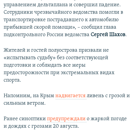
управлением дельтаплана и совершил падение.
ПРИСОЕДИНЯЙТЕСЬ!
ПОБЕДИТЕЛЕЙ НЕ СУДЯТ?
Сотрудники чрезвычайного ведомства помогли в
КРЫМ.НЕПОКОРЕННЫЙ
транспортировке пострадавшего к автомобилю
прибывшей скорой помощи», – сообщил глава
ELIFBE
подконтрольного России ведомства
Сергей Шахов
.
УКРАИНСКАЯ ПРОБЛЕМА КРЫМА
Все сайты RFE/RL
Жителей и гостей полуострова призвали не
«испытывать судьбу» без соответствующей
подготовки и соблюдать все меры
предосторожности при экстремальных видах
спорта.
Напомним, на Крым
надвигается
ливень с грозой и
сильным ветром.
Ранее синоптики
предупреждали
о жаркой погоде
и дождях с грозами 20 августа.