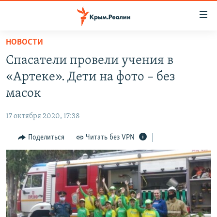
Доступность
ссылки
Вернуться
НОВОСТИ
к
НОВОСТИ
Спасатели провели учения в
основному
СПЕЦПРОЕКТЫ
содержанию
«Артеке». Дети на фото – без
ВОДА
Вернутся
ГРУЗ 200
масок
к
ИСТОРИЯ
КАРТА ВОЕННЫХ ОБЪЕКТОВ КРЫМА
главной
17 октября 2020, 17:38
ЕЩЕ
11 ЛЕТ ОККУПАЦИИ КРЫМА. 11 ИСТОРИЙ СОПРОТИВЛЕНИЯ
навигации
Вернутся
Поделиться
Читать без VPN
РАДІО СВОБОДА
ИНТЕРАКТИВ
к
КАК ОБОЙТИ БЛОКИРОВКУ
ИНФОГРАФИКА
поиску
ТЕЛЕПРОЕКТ КРЫМ.РЕАЛИИ
Українською
СОВЕТЫ ПРАВОЗАЩИТНИКОВ
Qırımtatar
ПРОПАВШИЕ БЕЗ ВЕСТИ