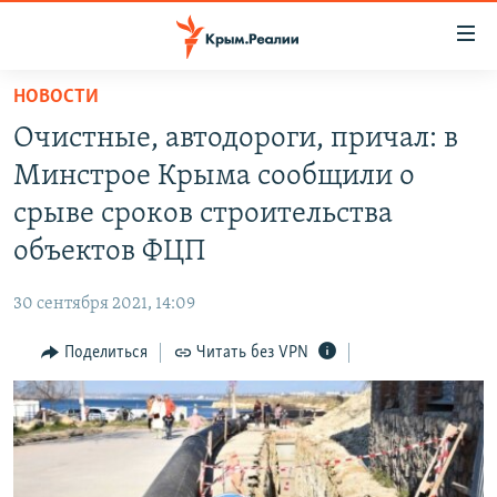
Доступность
ссылки
Вернуться
НОВОСТИ
к
НОВОСТИ
Очистные, автодороги, причал: в
основному
СПЕЦПРОЕКТЫ
содержанию
Минстрое Крыма сообщили о
ВОДА
Вернутся
ГРУЗ 200
срыве сроков строительства
к
ИСТОРИЯ
КАРТА ВОЕННЫХ ОБЪЕКТОВ КРЫМА
объектов ФЦП
главной
ЕЩЕ
11 ЛЕТ ОККУПАЦИИ КРЫМА. 11 ИСТОРИЙ СОПРОТИВЛЕНИЯ
навигации
30 сентября 2021, 14:09
Вернутся
РАДІО СВОБОДА
ИНТЕРАКТИВ
к
Поделиться
Читать без VPN
КАК ОБОЙТИ БЛОКИРОВКУ
ИНФОГРАФИКА
поиску
ТЕЛЕПРОЕКТ КРЫМ.РЕАЛИИ
Українською
СОВЕТЫ ПРАВОЗАЩИТНИКОВ
Qırımtatar
ПРОПАВШИЕ БЕЗ ВЕСТИ