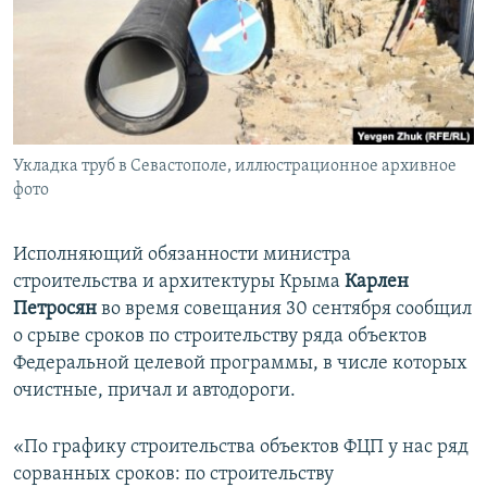
ПРИСОЕДИНЯЙТЕСЬ!
ПОБЕДИТЕЛЕЙ НЕ СУДЯТ?
КРЫМ.НЕПОКОРЕННЫЙ
ELIFBE
УКРАИНСКАЯ ПРОБЛЕМА КРЫМА
Все сайты RFE/RL
Укладка труб в Севастополе, иллюстрационное архивное
фото
Исполняющий обязанности министра
строительства и архитектуры Крыма
Карлен
Петросян
во время совещания 30 сентября сообщил
о срыве сроков по строительству ряда объектов
Федеральной целевой программы, в числе которых
очистные, причал и автодороги.
«По графику строительства объектов ФЦП у нас ряд
сорванных сроков: по строительству