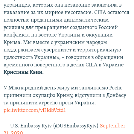
украинцев, которых она незаконно заключила в
наказание за их мирное несогласие. США остаются
полностью преданными дипломатическим
усилиям для прекращения созданного Россией
конфликта на востоке Украины и оккупации
Крыма. Мы вместе с украинским народом
поддерживаем суверенитет и территориальную
целостность Украины», – говорится в обращении
временного поверенного в делах США в Украине
Кристины Квин.
У Міжнародний день миру ми закликаємо Росію
припинити окупацію Криму, відступити з Донбасу
та припинити агресію проти України.
pic.twitter.com/vlHdbVctd1
— U.S. Embassy Kyiv (@USEmbassyKyiv)
September
21, 2020