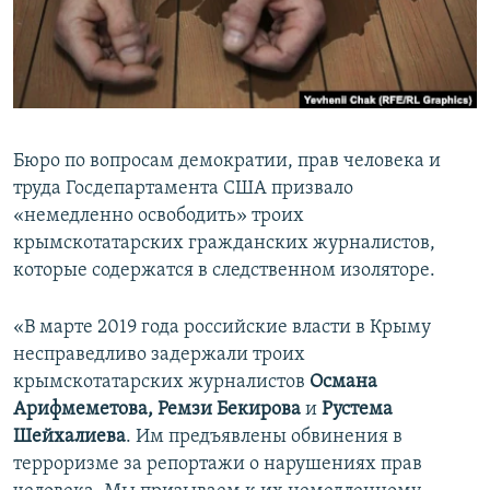
ПРИСОЕДИНЯЙТЕСЬ!
ПОБЕДИТЕЛЕЙ НЕ СУДЯТ?
КРЫМ.НЕПОКОРЕННЫЙ
ELIFBE
УКРАИНСКАЯ ПРОБЛЕМА КРЫМА
Бюро по вопросам демократии, прав человека и
Все сайты RFE/RL
труда Госдепартамента США призвало
«немедленно освободить» троих
крымскотатарских гражданских журналистов,
которые содержатся в следственном изоляторе.
«В марте 2019 года российские власти в Крыму
несправедливо задержали троих
крымскотатарских журналистов
Османа
Арифмеметова, Ремзи Бекирова
и
Рустема
Шейхалиева
. Им предъявлены обвинения в
терроризме за репортажи о нарушениях прав