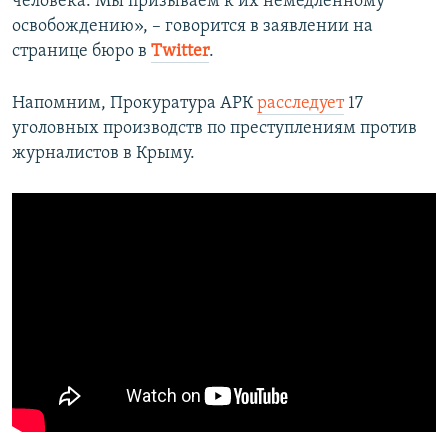
человека. Мы призываем к их немедленному
освобождению», – говорится в заявлении на
странице бюро в
Twitter
.
Напомним, Прокуратура АРК
расследует
17
уголовных производств по преступлениям против
журналистов в Крыму.