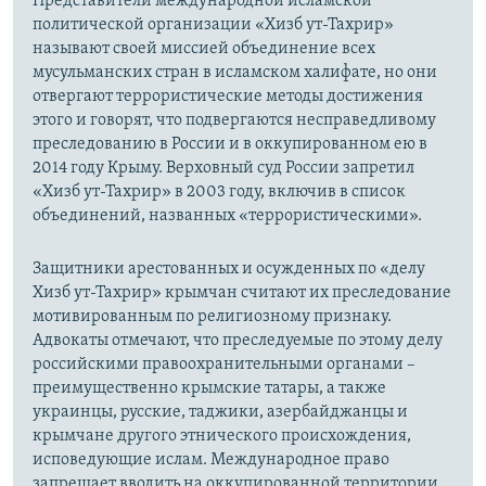
Представители международной исламской
политической организации «Хизб ут-Тахрир»
называют своей миссией объединение всех
мусульманских стран в исламском халифате, но они
отвергают террористические методы достижения
этого и говорят, что подвергаются несправедливому
преследованию в России и в оккупированном ею в
2014 году Крыму. Верховный суд России запретил
«Хизб ут-Тахрир» в 2003 году, включив в список
объединений, названных «террористическими».
Защитники арестованных и осужденных по «делу
Хизб ут-Тахрир» крымчан считают их преследование
мотивированным по религиозному признаку.
Адвокаты отмечают, что преследуемые по этому делу
российскими правоохранительными органами –
преимущественно крымские татары, а также
украинцы, русские, таджики, азербайджанцы и
крымчане другого этнического происхождения,
исповедующие ислам. Международное право
запрещает вводить на оккупированной территории