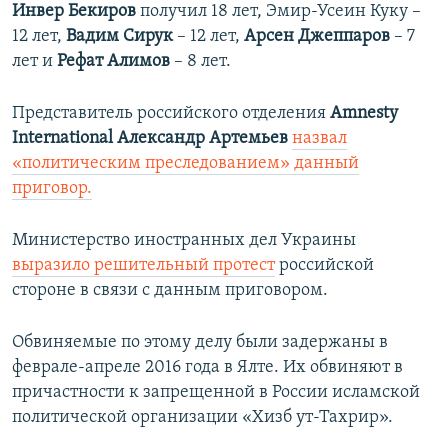
Инвер Бекиров
получил 18 лет, Эмир-Усеин Куку
–
12 лет,
Вадим Сирук
– 12 лет,
Арсен Джеппаров
– 7
лет и
Рефат Алимов
– 8 лет.
Представитель российского отделения
Amnesty
International Александр Артемьев
назвал
«политическим преследованием» данный
приговор.
Министерство иностранных дел Украины
выразило решительный протест
российской
стороне в связи с данным приговором.
Обвиняемые по этому делу были задержаны в
феврале-апреле 2016 года в Ялте. Их обвиняют в
причастности к запрещенной в России исламской
политической организации «Хизб ут-Тахрир».