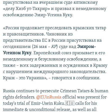
присутствовал на вчерашнем суде ялтинскому
«делу Хизб ут-Тахрир» и призвал к немедленному
освобождению Эмир-Усеина Куку.
«Россия продолжает преследовать крымских татар
и правозащитников. Чиновник из
представительства ЕС в России присутствовал на
сегодняшнем (26 мая
– КР
) суде над
Эмиром-
Усеином Куку
. Европейский союз призывает к его
немедленному и безусловному освобождению, а
также – всех задержанных и осужденных в Крыму
с нарушением международного законодательства.
Крым – это Украина», – говорится в сообщении.
Russia continues to persecute Crimean Tatars & human
rights defenders.
@EUinRussia
official was present for
today's trial of Emir-Usein Kuku.🇪🇺 calls for his
immediate & unconditional release, as well as all