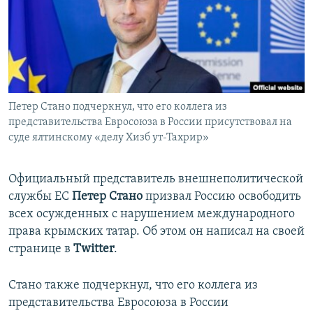
ПРИСОЕДИНЯЙТЕСЬ!
ПОБЕДИТЕЛЕЙ НЕ СУДЯТ?
КРЫМ.НЕПОКОРЕННЫЙ
ELIFBE
УКРАИНСКАЯ ПРОБЛЕМА КРЫМА
Все сайты RFE/RL
Петер Стано подчеркнул, что его коллега из
представительства Евросоюза в России присутствовал на
суде ялтинскому «делу Хизб ут-Тахрир»
Официальный представитель внешнеполитической
службы ЕС
Петер Стано
призвал Россию освободить
всех осужденных с нарушением международного
права крымских татар. Об этом он написал на своей
странице в
Twitter
.
Стано также подчеркнул, что его коллега из
представительства Евросоюза в России