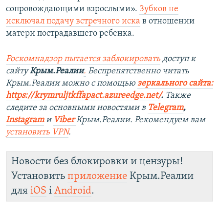
сопровождающими взрослыми».
Зубков не
исключал подачу встречного иска
в отношении
матери пострадавшего ребенка.
Роскомнадзор пытается заблокировать
доступ к
сайту
Крым.Реалии
.
Беспрепятственно читать
Крым.Реалии можно с помощью
зеркального сайта:
https://krymruljtkffapact.azureedge.net/
.
Также
следите за основными новостями в
Telegram
,
Instagram
и
Viber
Крым.Реалии. Рекомендуем вам
установить VPN
.
Новости без блокировки и цензуры!
Установить
приложение
Крым.Реалии
для
iOS
і
Android
.