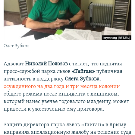
ПРИСОЕДИНЯЙТЕСЬ!
ПОБЕДИТЕЛЕЙ НЕ СУДЯТ?
КРЫМ.НЕПОКОРЕННЫЙ
ELIFBE
УКРАИНСКАЯ ПРОБЛЕМА КРЫМА
Все сайты RFE/RL
Олег Зубков
Адвокат
Николай Полозов
считает, что поднятая
пресс-службой парка львов
«Тайган»
публичная
активность в поддержку
Олега Зубкова
,
осужденного на два года и три месяца колонии
общего режима после инцидента с хищником,
который нанес увечье годовалого младенцу, может
привести к ужесточению ему приговора.
Защита директора парка львов «Тайган» в Крыму
направила апелляционную жалобу на решение суда