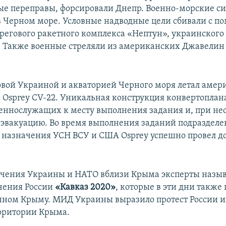
ые переправы, форсировали Днепр. Военно-морские с
в Черном море. Условные надводные цели сбивали с 
регового ракетного комплекса «Нептун», украинского
. Также военные стреляли из американских Джавелин
вой Украиной и акваторией Черного моря летал аме
 Osprey CV-22. Уникальная конструкция конвертоплан
оеннослужащих к месту выполнения задания и, при не
 эвакуацию. Во время выполнения заданий подраздел
 назначения УСН ВСУ и США Osprey успешно провел до
чения Украины и НАТО вблизи Крыма эксперты назыв
чения России
«Кавказ 2020»
, которые в эти дни также
ном Крыму. МИД Украины выразило протест России и
рритории Крыма.