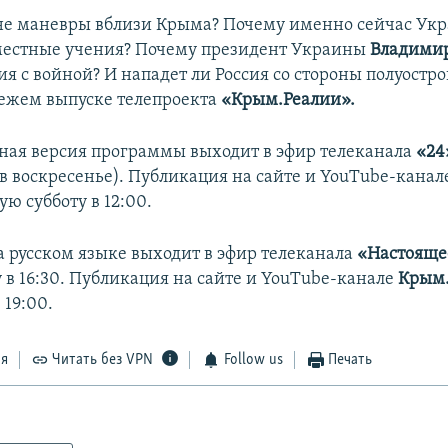
е маневры вблизи Крыма? Почему именно сейчас Ук
местные учения? Почему президент Украины
Владимир
я с войной? И нападет ли Россия со стороны полуостро
вежем выпуске телепроекта
«Крым.Реалии».
ая версия программы выходит в эфир телеканала
«24
 в воскресенье). Публикация на сайте и YouTube-кана
ю субботу в 12:00.
 русском языке выходит в эфир телеканала
«Настояще
 в 16:30. Публикация на сайте и YouTube-канале
Крым
 19:00.
ся
Читать без VPN
Follow us
Печать