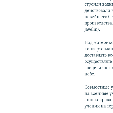
строили водн
действовали 
новейшего бе
производства
Javelin).
Над материко
конвертоплан
доставлять в
осуществлять
специального
небе.
Совместные у
на военные у
аннексирован
учений на те