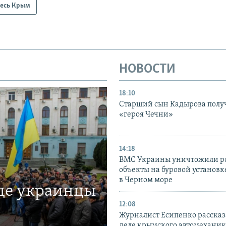
есь Крым
НОВОСТИ
18:10
Старший сын Кадырова полу
«героя Чечни»
14:18
ВМС Украины уничтожили р
объекты на буровой установ
в Черном море
где украинцы
12:08
Журналист Есипенко рассказ
деле крымского автомехани