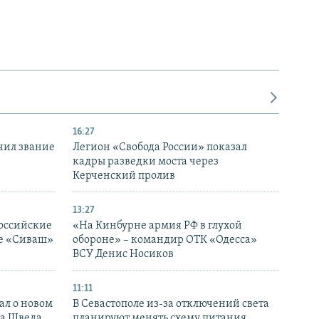
16:27
чил звание
Легион «Свобода России» показал
кадры разведки моста через
Керченский пролив
13:27
оссийские
«На Кинбурне армия РФ в глухой
ке «Сиваш»
обороне» – командир ОТК «Одесса»
ВСУ Денис Носиков
11:11
ал о новом
В Севастополе из-за отключений света
ка Шведа
планируют менять схему питания