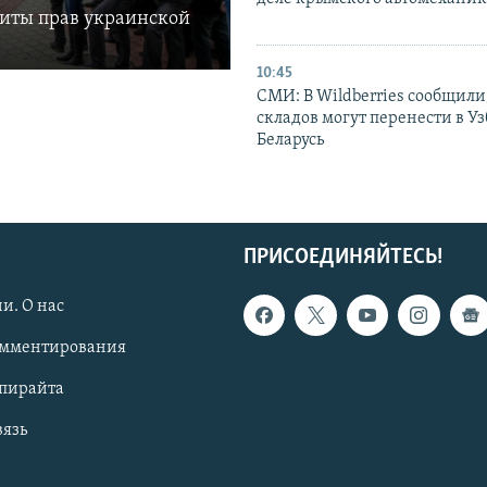
щиты прав украинской
10:45
СМИ: В Wildberries сообщили,
складов могут перенести в У
Беларусь
ПРИСОЕДИНЯЙТЕСЬ!
и. О нас
омментирования
опирайта
вязь