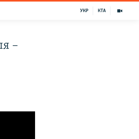
УКР
КТА
я –