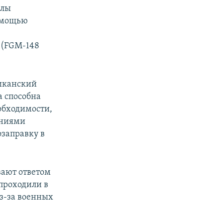
илы
помощью
 (FGM-148
риканский
а способна
обходимости,
ениями
заправку в
ают ответом
 проходили в
з-за военных