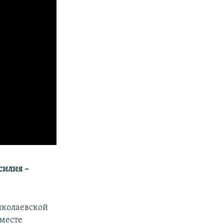
силия –
иколаевской
месте