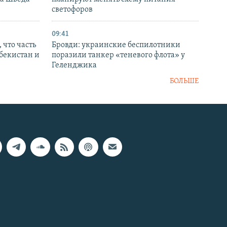
светофоров
09:41
 что часть
Бровди: украинские беспилотники
збекистан и
поразили танкер «теневого флота» у
Геленджика
БОЛЬШЕ