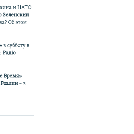
раина и НАТО
 Зеленский
ва? Об этом
»
в субботу в
ле
Радіо
е Время»
.Реалии
– в