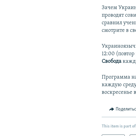
Зачем Украин
проводят сов
сравнил учени
смотрите в с
Украиноязычн
12:00 (повтор
Свобода
кажду
Программа на
каждую среду
воскресенье в
Поделить
This item is part of