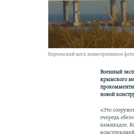
Керченский мост, иллюстративное фото
Военный эксп
крымского м
прокомментир
новой констр
«Это сооруже
очередь обез
камикадзе. Ко
конструкцией