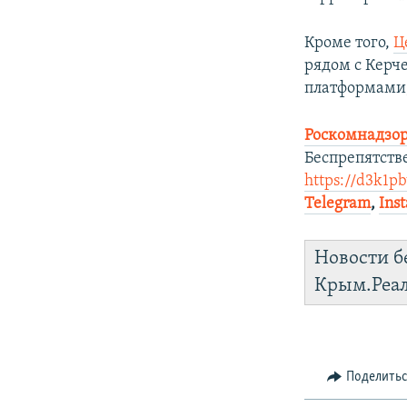
Кроме того,
Ц
рядом с Керч
платформами,
Роскомнадзор
Беспрепятств
https://d3k1p
Telegram
,
Ins
Новости б
Крым.Реа
Поделить