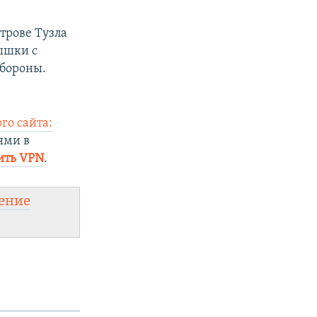
строве Тузла
ышки с
бороны.
го сайта:
ями в
ить VPN
.
ение