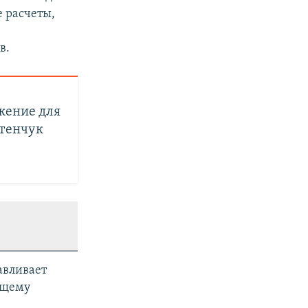
е расчеты,
в.
жение для
етенчук
авливает
ющему