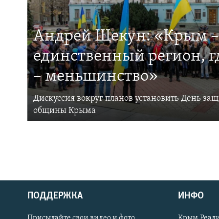
Андрей Щекун: «Крым –
единственный регион, 
– меньшинство»
Дискуссия вокруг планов установить День за
общины Крыма
ПОДДЕРЖКА
ИНФО
Українською
Присылайте свои видео и фото
Крым.Реали