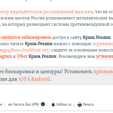
ентр журналистских расследований выяснил
, что на о
енским мостом Россия устанавливает металлические в
 на которых размещают системы противовоздушной о
 пытается заблокировать
доступ к сайту
Крым.Реалии
.
енно читать
Крым.Реалии
можно с помощью
зеркально
bwgxg2hno.cloudfront.net/
следите за основными новост
tagram
и
Viber
Крым.Реалии
. Рекомендуем вам
установ
ез блокировки и цензуры! Установить
прилож
лии для
iOS
і
Android
.
ся
Читать без VPN
Follow us
Печать