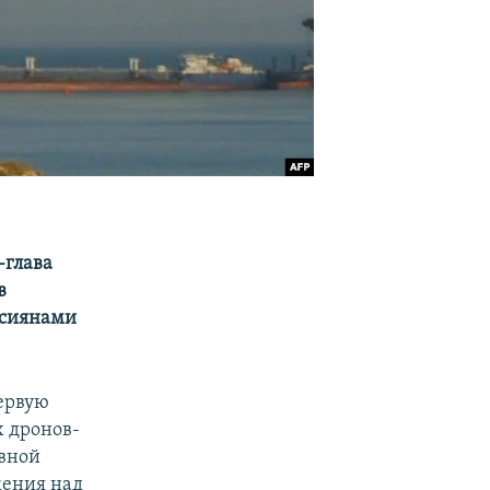
-глава
в
ссиянами
ервую
х дронов-
овной
жения над