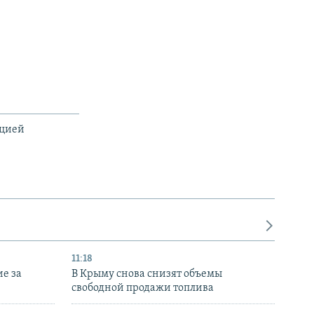
ацией
11:18
е за
В Крыму снова снизят объемы
свободной продажи топлива