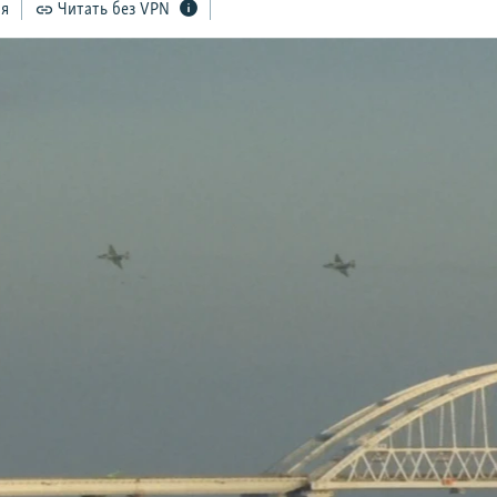
ся
Читать без VPN