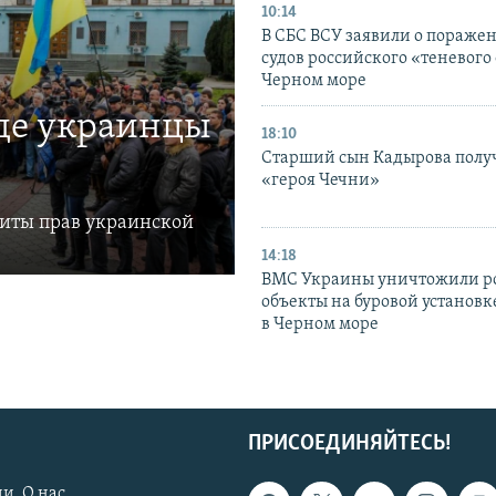
10:14
В СБС ВСУ заявили о пораже
судов российского «теневого 
Черном море
где украинцы
18:10
Старший сын Кадырова полу
«героя Чечни»
щиты прав украинской
14:18
ВМС Украины уничтожили р
объекты на буровой установ
в Черном море
ПРИСОЕДИНЯЙТЕСЬ!
и. О нас