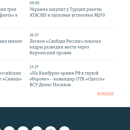
09:05
нии трех
Украина закупит у Турции ракеты
флота» в
ATACMS и пусковые установки M270
16:27
чил звание
Легион «Свобода России» показал
кадры разведки моста через
Керченский пролив
13:27
оссийские
«На Кинбурне армия РФ в глухой
ке «Сиваш»
обороне» – командир ОТК «Одесса»
ВСУ Денис Носиков
БОЛЬШЕ