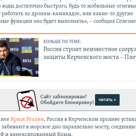
 воды достаточно быстрого, будь то мобильные огневы
т работать по дронам-камикадзе, или какие-то другие
ные функции оно будет выполнять», – сообщил Селезне
БОЛЬШЕ ПО ТЕМЕ:
Россия строит неизвестное соору
защиты Керченского моста – Пл
Сайт заблокирован?
читать >
Обойдите блокировку!
анее
Крым.Реалии
, Россия в Керченском проливе устан
е забивают в морское дно параллельно мосту, соединя
РФ и аннексированный Крым.