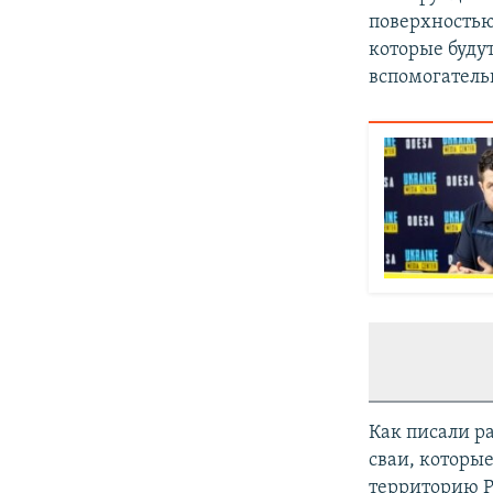
поверхностью
которые буду
вспомогатель
Как писали р
сваи, которы
территорию 