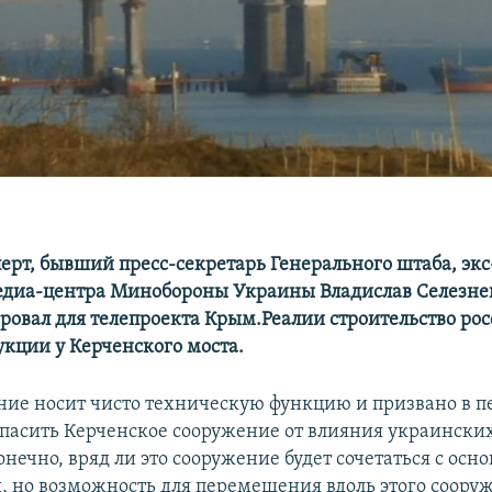
ерт, бывший пресс-секретарь Генерального штаба, экс
едиа-центра Минобороны Украины Владислав Селезне
овал для телепроекта Крым.Реалии строительство ро
укции у Керченского моста.
ние носит чисто техническую функцию и призвано в п
опасить Керченское сооружение от влияния украински
нечно, вряд ли это сооружение будет сочетаться с осн
, но возможность для перемещения вдоль этого соору