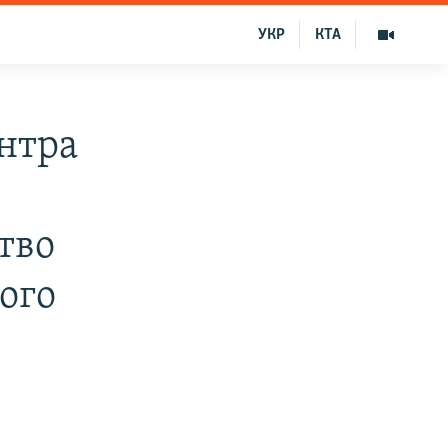
УКР
КТА
нтра
тво
ого