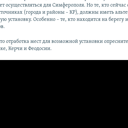
ет осуществляться для Симферополя. Но те, кто сейчас
точниках (города и районы – КР), должны иметь альте
ю установку. Особенно – те, кто находится на берегу м
в.
что отработка мест для возможной установки опреснит
ке, Керчи и Феодосии.