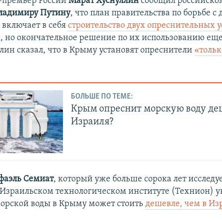
е-премьер России
Марат Хуснуллин
сообщил российско
ладимиру Путину
, что план правительства по борьбе 
 включает в себя
строительство двух опреснительных 
ы
, но окончательное решение по их использованию еще
лин сказал, что в Крыму установят опреснители
«тольк
БОЛЬШЕ ПО ТЕМЕ:
Крым опреснит морскую воду де
Израиля?
фаэль Семиат
, который уже больше сорока лет исследу
 Израильском технологическом институте (Технион) ув
орской воды в Крыму может стоить
дешевле, чем в Из