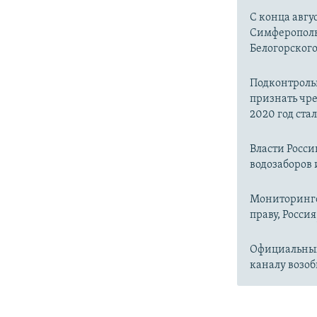
С конца авгу
Симферопольс
Белогорског
Подконтроль
признать чр
2020 год ста
Власти Росс
водозаборов 
Мониторинго
праву, Россия
Официальный
каналу возоб