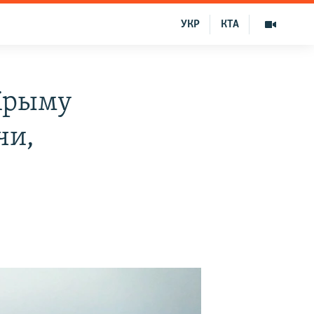
УКР
КТА
Крыму
чи,