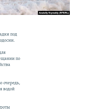
адки под
еодосии.
для
вещании по
йства
ую очередь,
я водой
троты