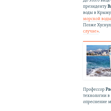
До этого виц
президенту
В
воды в Крыму
морской вод
Позже Хуснул
случае»
.
Профессор
Ра
технологии в
опреснение м