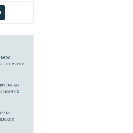
я
еверо-
ле аннексии
подземных
подземных
нькое
рымские