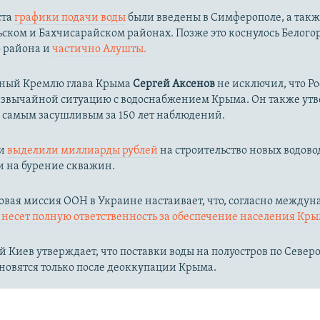
ста
графики подачи воды
были введены в Симферополе, а такж
ком и Бахчисарайском районах. Позже это коснулось Белого
о района и
частично Алушты.
ный Кремлю глава Крыма
Сергей Аксенов
не исключил, что Р
езвычайной ситуацию с водоснабжением Крыма. Он также утв
л самым засушливым за 150 лет наблюдений.​
ии
выделили миллиарды рублей
на строительство новых водово
и на бурение скважин.
вая миссия ООН в Украине настаивает, что, согласно между
несет полную ответственность за обеспечение населения Кры
 Киев утверждает, что поставки воды на полуостров по Севе
новятся только после деоккупации Крыма.