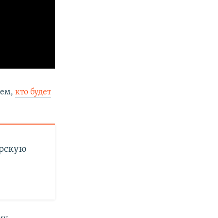
тем,
кто будет
орскую