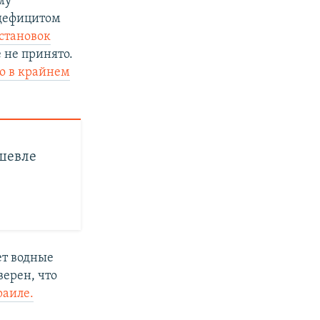
му
с дефицитом
установок
 не принято.
о в крайнем
шевле
ет водные
ерен, что
раиле.