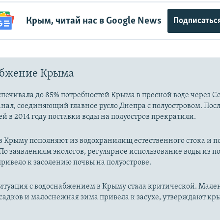
Крым, читай нас в Google News
Подписатьс
абжение Крыма
печивала до 85% потребностей Крыма в пресной воде через С
нал, соединяющий главное русло Днепра с полуостровом. Пос
й в 2014 году поставки воды на полуостров прекратили.
 в Крыму пополняют из водохранилищ естественного стока и 
По заявлениям экологов, регулярное использование воды из 
ривело к засолению почвы на полуострове.
ситуация с водоснабжением в Крыму стала критической. Мале
садков и малоснежная зима привела к засухе, утверждают к