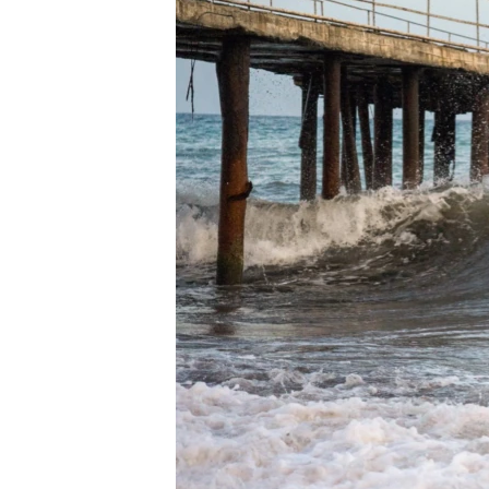
ПОБЕДИТЕЛЕЙ НЕ СУДЯТ?
КРЫМ.НЕПОКОРЕННЫЙ
ELIFBE
УКРАИНСКАЯ ПРОБЛЕМА КРЫМА