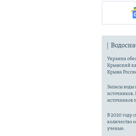
Водосн
Украина обес
Крымский ка
Крыма Россие
Запасы воды
источников. 
источников п
В 2020 году 
количество о
ученые.