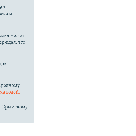
е в
рска и
оссия может
ерждал, что
дов,
народному
ма водой.
ро-Крымскому