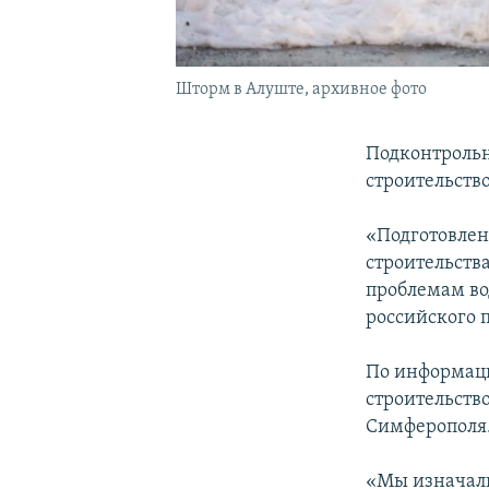
Шторм в Алуште, архивное фото
Подконтрольн
строительство
«Подготовлен
строительств
проблемам в
российского 
По информац
строительство
Симферополя
«Мы изначаль