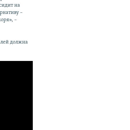
 сидит на
рнативу –
оря», –
елей должна