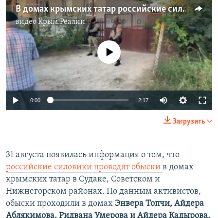
В домах крымских татар российские силовики проводят обыски (видео)
видео
Крым.Реалии
No media source currently available
Auto
0:00
2:17
240p
Загрузить
360p
Auto
240p
360p
480p
480p
31 августа появилась информация о том, что
российские силовики проводят обыски
в домах
720p
720p
1080p
крымских татар в Судаке, Советском и
1080p
Нижнегорском районах. По данным активистов,
обыски проходили в домах
Энвера Топчи, Айдера
Аблякимова, Ридвана Умерова и Айдера Кадырова,