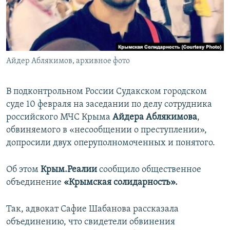
ПРИСОЕДИНЯЙТЕСЬ!
ПОБЕДИТЕЛЕЙ НЕ СУДЯТ?
КРЫМ.НЕПОКОРЕННЫЙ
ELIFBE
Айдер Аблякимов, архивное фото
УКРАИНСКАЯ ПРОБЛЕМА КРЫМА
Все сайты RFE/RL
В подконтрольном России Судакском городском
суде 10 февраля на заседании по делу сотрудника
российского МЧС Крыма
Айдера Аблякимова
,
обвиняемого в «несообщении о преступлении»,
допросили двух оперуполномоченных и понятого.
Об этом
Крым.Реалии
сообщило общественное
объединение
«Крымская солидарность».
Так, адвокат Сафие Шабанова рассказала
объединению, что свидетели обвинения