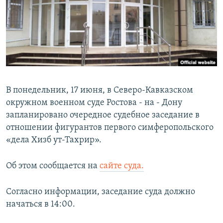
ПРИСОЕДИНЯЙТЕСЬ!
ПОБЕДИТЕЛЕЙ НЕ СУДЯТ?
КРЫМ.НЕПОКОРЕННЫЙ
ELIFBE
УКРАИНСКАЯ ПРОБЛЕМА КРЫМА
Все сайты RFE/RL
В понедельник, 17 июня, в Северо-Кавказском
окружном военном суде Ростова - на - Дону
запланировано очередное судебное заседание в
отношении фигурантов первого симферопольского
«дела Хизб ут-Тахрир».
Об этом сообщается на
сайте суда.
Согласно информации, заседание суда должно
начаться в 14:00.