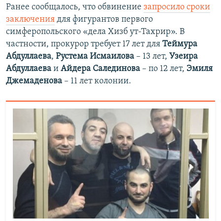
Ранее сообщалось, что обвинение
запросило сроки
заключения
для фигурантов первого
симферопольского «дела Хизб ут-Тахрир». В
частности, прокурор требует 17 лет для
Теймура
Абдуллаева
,
Рустема Исмаилова
–​ 13 лет,
Узеира
Абдуллаева
и
Айдера Салединова
–​ по 12 лет,
Эмиля
Джемаденова
– 11 лет колонии.