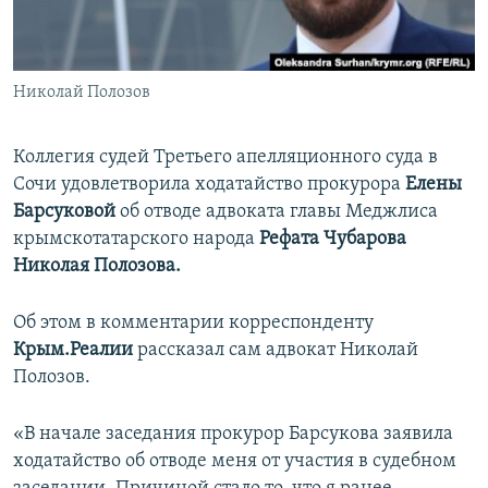
ПРИСОЕДИНЯЙТЕСЬ!
ПОБЕДИТЕЛЕЙ НЕ СУДЯТ?
КРЫМ.НЕПОКОРЕННЫЙ
Николай Полозов
ELIFBE
УКРАИНСКАЯ ПРОБЛЕМА КРЫМА
Коллегия судей Третьего апелляционного суда в
Все сайты RFE/RL
Сочи удовлетворила ходатайство прокурора
Елены
Барсуковой
об отводе адвоката главы Меджлиса
крымскотатарского народа
Рефата Чубарова
Николая Полозова.
Об этом в комментарии корреспонденту
Крым.Реалии
рассказал сам адвокат Николай
Полозов.
«В начале заседания прокурор Барсукова заявила
ходатайство об отводе меня от участия в судебном