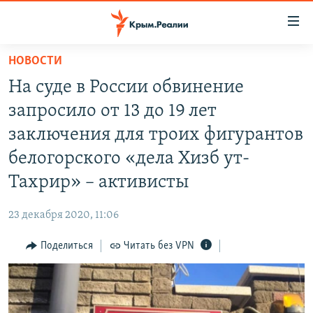
Доступность
ссылки
Вернуться
НОВОСТИ
к
НОВОСТИ
На суде в России обвинение
основному
СПЕЦПРОЕКТЫ
содержанию
запросило от 13 до 19 лет
ВОДА
Вернутся
ГРУЗ 200
заключения для троих фигурантов
к
ИСТОРИЯ
КАРТА ВОЕННЫХ ОБЪЕКТОВ КРЫМА
белогорского «дела Хизб ут-
главной
ЕЩЕ
11 ЛЕТ ОККУПАЦИИ КРЫМА. 11 ИСТОРИЙ СОПРОТИВЛЕНИЯ
навигации
Тахрир» – активисты
Вернутся
РАДІО СВОБОДА
ИНТЕРАКТИВ
к
23 декабря 2020, 11:06
КАК ОБОЙТИ БЛОКИРОВКУ
ИНФОГРАФИКА
поиску
Поделиться
Читать без VPN
ТЕЛЕПРОЕКТ КРЫМ.РЕАЛИИ
Українською
СОВЕТЫ ПРАВОЗАЩИТНИКОВ
Qırımtatar
ПРОПАВШИЕ БЕЗ ВЕСТИ