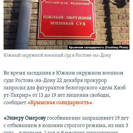
ПРИСОЕДИНЯЙТЕСЬ!
ПОБЕДИТЕЛЕЙ НЕ СУДЯТ?
КРЫМ.НЕПОКОРЕННЫЙ
ELIFBE
УКРАИНСКАЯ ПРОБЛЕМА КРЫМА
Все сайты RFE/RL
Южный окружной военный суд в Ростове-на-Дону
Во время заседания в Южном окружном военном
суде Ростова-на-Дону 22 декабря прокурор
запросил для фигурантов белогорского «дела Хизб
ут-Тахрир» от 13 до 19 лет лишения свободы,
сообщает
«Крымская солидарность»
.
«Энверу Омерову
гособвинение запрашивает 19 лет
с отбыванием в колонии строгого режима, из них 3