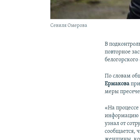
Севиля Омерова
В подконтрол
повторное за
белогорского
По словам о
Ермакова
при
меры пресече
«На процессе
информацию о
узнал от сотр
сообщается, 
женщины, кот