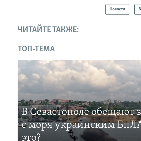
Новости
В
ЧИТАЙТЕ ТАКЖЕ:
ТОП-ТЕМА
В Севастополе обещают 
с моря украинским БпЛА
это?