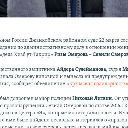
ьном России Джанкойском районном суде 22 марта сос
седание по административному делу в отношении жен
 «дела Хизб ут-Тахрир»
Ризы Омерова – Севили Омеров
бщественного защитника
Айдера Сулейманова
, судья
М
знала Омерову виновной и вынесла ей предупреждени
ния, сообщает объединение
«Крымская солидарность
 был допрошен майор полиции
Николай Литвин
. Он у
 правонарушении Севили Омеровой по статье 20.6.1 
удников Центра «Э», которые мониторили соцсети. В ч
что ими было найдено несколько материалов о «прав
орые они, в свою очередь, переадресовали майору по