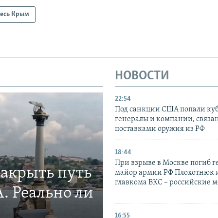
есь Крым
НОВОСТИ
22:54
Под санкции США попали ку
генералы и компании, связа
поставками оружия из РФ
18:44
При взрыве в Москве погиб г
закрыть путь
майор армии РФ Плохотнюк и
главкома ВКС – российские 
. Реально ли
16:55