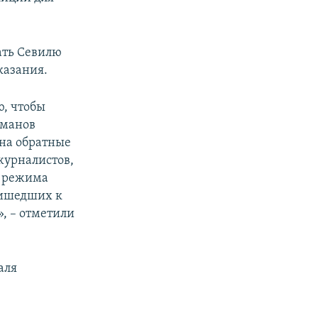
ать Севилю
казания.
ю, чтобы
йманов
 на обратные
журналистов,
и режима
ришедших к
, – отметили
аля