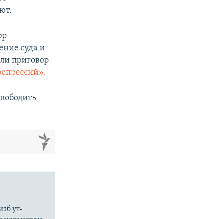
ют.
ор
ние суда и
али приговор
репрессий».
свободить
м
зб ут-