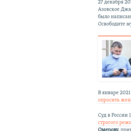
27 декабря 2
Азовское Джа
было написан
Освободите м
В январе 202
опросить жен
Суд в России 
строгого реж
Омерову,
приг