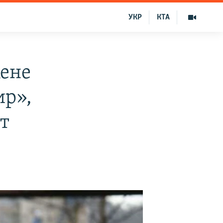
УКР
КТА
жене
ир»,
т