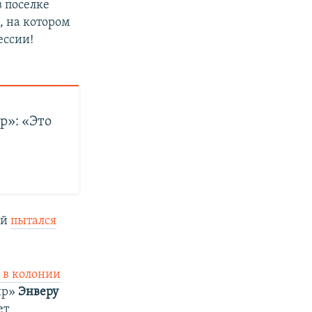
 поселке
, на котором
ессии!
р»: «Это
ый
пытался
 в колонии
ир»
Энверу
ет