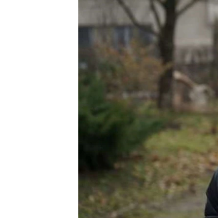
ПОБЕДИТЕЛЕЙ НЕ СУДЯТ?
КРЫМ.НЕПОКОРЕННЫЙ
ELIFBE
УКРАИНСКАЯ ПРОБЛЕМА КРЫМА