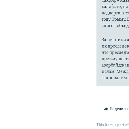
Тахрир» наз
халифате, но
подвергаютс
году Крыму. 
список объе
Защитники а
их преследо
что преслед
преимуществ
азербайджан
ислам. Межд
законодатель
Поделить
This item is part of