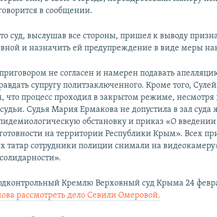
 говорится в сообщении.
что суд, выслушав все стороны, пришел к выводу призн
вной и назначить ей предупреждение в виде меры на
приговором не согласен и намерен подавать апелляци
равдать супругу политзаключенного. Кроме того, Суле
м, что процесс проходил в закрытом режиме, несмотря
судьи. Судья Мария Ермакова не допустила в зал суда 
эпидемиологическую обстановку и приказ «О введени
отовности на территории Республики Крым». Всех п
х татар сотрудники полиции снимали на видеокамеру»
солидарности».
одконтрольный Кремлю Верховный суд Крыма 24 февр
нова рассмотреть дело Севили Омеровой.