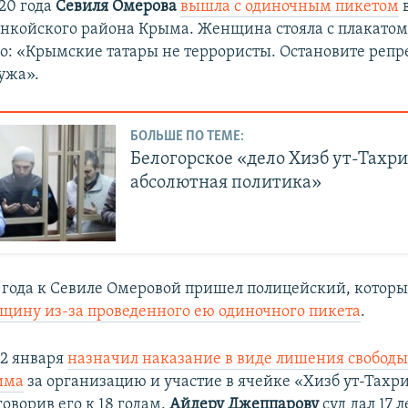
020 года
Севиля Омерова
вышла с одиночным пикетом
в
нкойского района Крыма. Женщина стояла с плакатом
о: «Крымские татары не террористы. Остановите репр
ужа».
БОЛЬШЕ ПО ТЕМЕ:
Белогорское «дело Хизб ут-Тахри
абсолютная политика»
1 года к Севиле Омеровой пришел полицейский, котор
щину из-за проведенного ею одиночного пикета
.
12 января
назначил наказание в виде лишения свободы
има
за организацию и участие в ячейке «Хизб ут-Тахр
оворив его к 18 годам.
Айдеру Джеппарову
суд дал 17 л