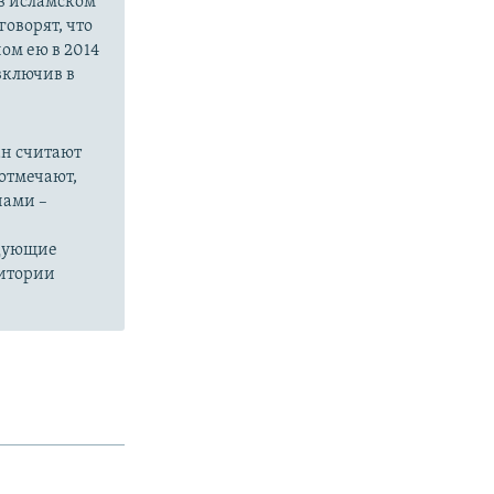
в исламском
оворят, что
ом ею в 2014
 включив в
ан считают
отмечают,
нами –
едующие
ритории