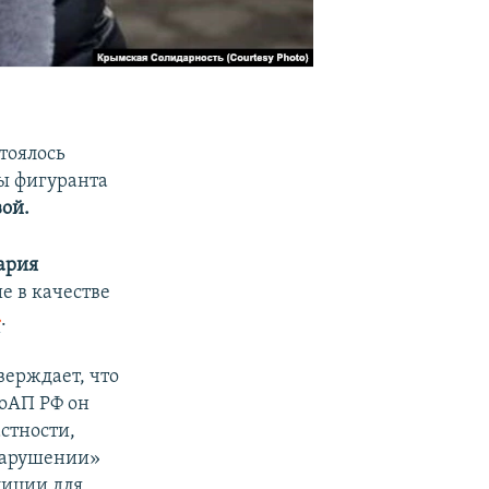
тоялось
ы фигуранта
ой.
ария
е в качестве
»
.
тверждает, что
КоАП РФ он
астности,
онарушении»
лиции для