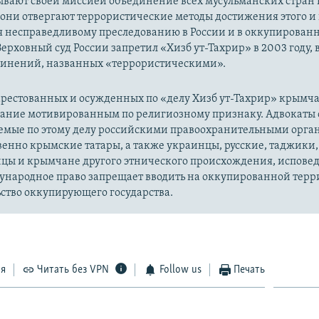
ывают своей миссией объединение всех мусульманских стран 
 они отвергают террористические методы достижения этого и г
я несправедливому преследованию в России и в оккупированн
Верховный суд России запретил «Хизб ут-Тахрир» в 2003 году,
динений, названных «террористическими».
рестованных и осужденных по «делу Хизб ут-Тахрир» крымч
вание мотивированным по религиозному признаку. Адвокаты 
уемые по этому делу российскими правоохранительными орга
енно крымские татары, а также украинцы, русские, таджики,
цы и крымчане другого этнического происхождения, испов
ународное право запрещает вводить на оккупированной тер
ство оккупирующего государства.
ся
Читать без VPN
Follow us
Печать