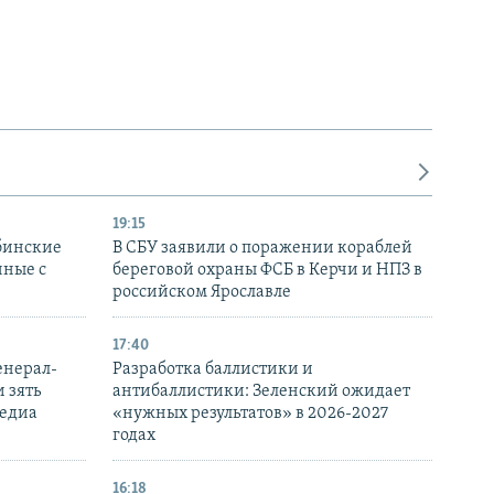
19:15
бинские
В СБУ заявили о поражении кораблей
нные с
береговой охраны ФСБ в Керчи и НПЗ в
российском Ярославле
17:40
енерал-
Разработка баллистики и
 зять
антибаллистики: Зеленский ожидает
медиа
«нужных результатов» в 2026-2027
годах
16:18