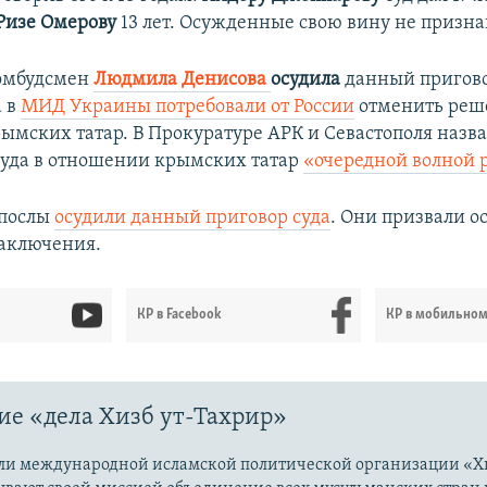
Ризе Омерову
13 лет. Осужденные свою вину не призна
омбудсмен
Людмила Денисова
осудила
данный пригов
а в
МИД Украины потребовали от России
отменить реше
рымских татар. В Прокуратуре АРК и Севастополя назв
суда в отношении крымских татар
«очередной волной 
 послы
осудили данный приговор суда
. Они призвали о
аключения.
КР в Facebook
КР в мобильно
е «дела Хизб ут-Тахрир»
ли международной исламской политической организации «Хи