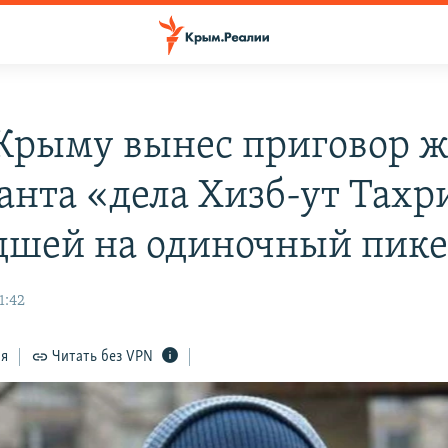
 Крыму вынес приговор 
анта «дела Хизб-ут Тахр
шей на одиночный пике
1:42
ся
Читать без VPN