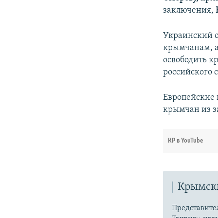
заключения,
Украинский 
крымчанам, 
освободить к
российского 
Европейские
крымчан из з
КР в YouTube
Крымски
Представите