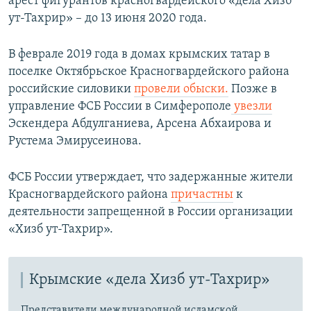
арест фигурантов красногвардейского «дела Хизб
ут-Тахрир» – до 13 июня 2020 года.
В феврале 2019 года в домах крымских татар в
поселке Октябрьское Красногвардейского района
российские силовики
провели обыски.
Позже в
управление ФСБ России в Симферополе
увезли
Эскендера Абдулганиева, Арсена Абхаирова и
Рустема Эмирусеинова.
ФСБ России утверждает, что задержанные жители
Красногвардейского района
причастны
к
деятельности запрещенной в России организации
«Хизб ут-Тахрир».​
Крымские «дела Хизб ут-Тахрир»
Представители международной исламской