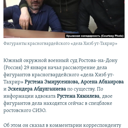
ПРИСОЕДИНЯЙТЕСЬ!
ПОБЕДИТЕЛЕЙ НЕ СУДЯТ?
КРЫМ.НЕПОКОРЕННЫЙ
ELIFBE
УКРАИНСКАЯ ПРОБЛЕМА КРЫМА
Все сайты RFE/RL
Фигуранты красногвардейского «дела Хизб ут-Тахрир»
Южный окружной военный суд Ростова-на-Дону
(Россия) 29 января начал рассмотрение дела
фигурантов красногвардейского «дела Хизб ут-
Тахрир» ​
Рустема Эмирусеинова,
Арсена Абхаирова
и
Эскендера Абдулганиева
по существу. По
информации адвоката
Рустема Кямилева
, двое
фигурантов дела находятся сейчас в спецблоке
ростовского СИЗО.
Об этом он сказал в комментарии корреспонденту