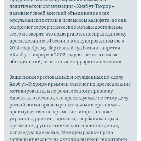
политической организации «Хизб ут-Тахрир»
называют своей миссией объединение всех
мусульманских стран в исламском халифате, но они
отвергают террористические методы достижения
этого и говорят, что подвергаются несправедливому
преследованию в России и в оккупированном ею в
2014 году Крыму. Верховный суд России запретил
«Хизб ут-Тахрир» в 2003 году, включив в список
объединений, названных «террористическими».
Защитники арестованных и осужденных по «делу
Хизб ут-Тахрир» крымчан считают их преследование
мотивированным по религиозному признаку.
Адвокаты отмечают, что преследуемые по этому делу
российскими правоохранительными органами –
преимущественно крымские татары, а также
украинцы, русские, таджики, азербайджанцы и
крымчане другого этнического происхождения,
исповедующие ислам. Международное право
запрещает вводить на оккупированной территории