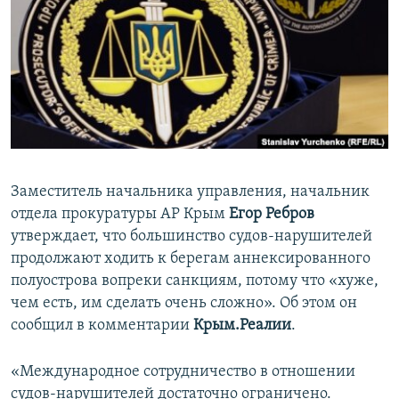
ПРИСОЕДИНЯЙТЕСЬ!
ПОБЕДИТЕЛЕЙ НЕ СУДЯТ?
КРЫМ.НЕПОКОРЕННЫЙ
ELIFBE
УКРАИНСКАЯ ПРОБЛЕМА КРЫМА
Все сайты RFE/RL
Заместитель начальника управления, начальник
отдела прокуратуры АР Крым
Егор Ребров
утверждает, что большинство судов-нарушителей
продолжают ходить к берегам аннексированного
полуострова вопреки санкциям, потому что «хуже,
чем есть, им сделать очень сложно». Об этом он
сообщил в комментарии
Крым.Реалии
.
«Международное сотрудничество в отношении
судов-нарушителей достаточно ограничено.