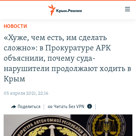
Доступность
ссылки
Вернуться
НОВОСТИ
к
НОВОСТИ
«Хуже, чем есть, им сделать
основному
СПЕЦПРОЕКТЫ
содержанию
сложно»: в Прокуратуре АРК
ВОДА
Вернутся
ГРУЗ 200
объяснили, почему суда-
к
ИСТОРИЯ
КАРТА ВОЕННЫХ ОБЪЕКТОВ КРЫМА
нарушители продолжают ходить в
главной
ЕЩЕ
11 ЛЕТ ОККУПАЦИИ КРЫМА. 11 ИСТОРИЙ СОПРОТИВЛЕНИЯ
навигации
Крым
Вернутся
РАДІО СВОБОДА
ИНТЕРАКТИВ
к
05 апреля 2021, 22:16
КАК ОБОЙТИ БЛОКИРОВКУ
ИНФОГРАФИКА
поиску
Поделиться
Читать без VPN
ТЕЛЕПРОЕКТ КРЫМ.РЕАЛИИ
Українською
СОВЕТЫ ПРАВОЗАЩИТНИКОВ
Qırımtatar
ПРОПАВШИЕ БЕЗ ВЕСТИ