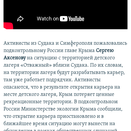
ПРИСОЕДИНЯЙТЕСЬ!
ПОБЕДИТЕЛЕЙ НЕ СУДЯТ?
КРЫМ.НЕПОКОРЕННЫЙ
ELIFBE
УКРАИНСКАЯ ПРОБЛЕМА КРЫМА
Активисты из Судака и Симферополя пожаловались
Все сайты RFE/RL
подконтрольному России главе Крыма
Сергею
Аксенову
на ситуацию с территорией детского
лагеря «Отважный» вблизи Судака. По их словам,
на территории лагеря будут разрабатывать карьер,
там уже работает подрядчик. Активисты
опасаются, что в результате открытия карьера на
месте детского лагеря, Крым потеряет ценные
рекреационные территории. В подконтрольном
России Министерстве экологии Крыма сообщили,
что открытие карьера приостановлено и в
ближайшее время ситуацию могут вынести на