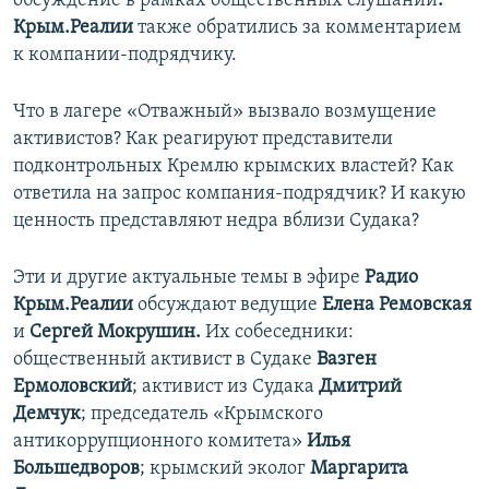
обсуждение в рамках общественных слушаний
.
Крым.Реалии
также обратились за комментарием
к компании-подрядчику.
Что в лагере «Отважный» вызвало возмущение
активистов? Как реагируют представители
подконтрольных Кремлю крымских властей? Как
ответила на запрос компания-подрядчик? И какую
ценность представляют недра вблизи Судака?
Эти и другие актуальные темы в эфире
Радио
Крым.Реалии
обсуждают ведущие
Елена Ремовская
и
Сергей Мокрушин.
Их собеседники:
общественный активист в Судаке
Вазген
Ермоловский
; активист из Судака
Дмитрий
Демчук
; председатель «Крымского
антикоррупционного комитета»
Илья
Большедворов
; крымский эколог
Маргарита