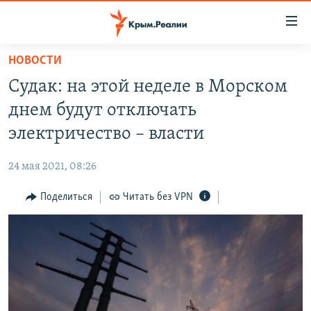
Доступность
ссылки
Вернуться
НОВОСТИ
к
НОВОСТИ
Судак: на этой неделе в Морском
основному
СПЕЦПРОЕКТЫ
содержанию
днем будут отключать
ВОДА
Вернутся
ГРУЗ 200
электричество – власти
к
ИСТОРИЯ
КАРТА ВОЕННЫХ ОБЪЕКТОВ КРЫМА
главной
24 мая 2021, 08:26
ЕЩЕ
11 ЛЕТ ОККУПАЦИИ КРЫМА. 11 ИСТОРИЙ СОПРОТИВЛЕНИЯ
навигации
Вернутся
Поделиться
Читать без VPN
РАДІО СВОБОДА
ИНТЕРАКТИВ
к
КАК ОБОЙТИ БЛОКИРОВКУ
ИНФОГРАФИКА
поиску
ТЕЛЕПРОЕКТ КРЫМ.РЕАЛИИ
Українською
СОВЕТЫ ПРАВОЗАЩИТНИКОВ
Qırımtatar
ПРОПАВШИЕ БЕЗ ВЕСТИ