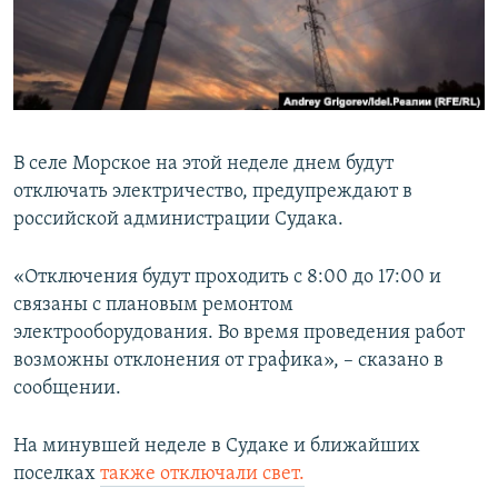
ПРИСОЕДИНЯЙТЕСЬ!
ПОБЕДИТЕЛЕЙ НЕ СУДЯТ?
КРЫМ.НЕПОКОРЕННЫЙ
ELIFBE
УКРАИНСКАЯ ПРОБЛЕМА КРЫМА
В селе Морское на этой неделе днем будут
Все сайты RFE/RL
отключать электричество, предупреждают в
российской администрации Судака.
«Отключения будут проходить с 8:00 до 17:00 и
связаны с плановым ремонтом
электрооборудования. Во время проведения работ
возможны отклонения от графика», – сказано в
сообщении.
На минувшей неделе в Судаке и ближайших
поселках
также отключали свет.