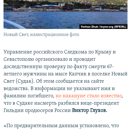
ПРИСОЕДИНЯЙТЕСЬ!
ПОБЕДИТЕЛЕЙ НЕ СУДЯТ?
КРЫМ.НЕПОКОРЕННЫЙ
ELIFBE
Новый Свет, иллюстрационное фото
УКРАИНСКАЯ ПРОБЛЕМА КРЫМА
Все сайты RFE/RL
Управление российского Следкома по Крыму и
Севастополю организовало и проводит
доследственную проверку по факту смерти 67-
летнего мужчины на мысе Капчик в поселке Новый
Свет (Судак). Об этом сообщается на сайте
ведомства. В информации не указывают имя и
фамилию погибшего,
но накануне стало известно
,
что в Судаке насмерть разбился вице-президент
Гильдии продюсеров России
Виктор Глухов.
«По предварительным данным установлено, что