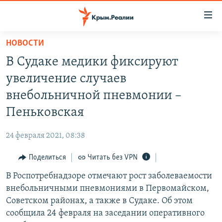
Доступность
ссылки
Вернуться
НОВОСТИ
к
НОВОСТИ
В Судаке медики фиксируют
основному
СПЕЦПРОЕКТЫ
содержанию
увеличение случаев
ВОДА
Вернутся
ГРУЗ 200
внебольничной пневмонии –
к
ИСТОРИЯ
КАРТА ВОЕННЫХ ОБЪЕКТОВ КРЫМА
Пеньковская
главной
ЕЩЕ
11 ЛЕТ ОККУПАЦИИ КРЫМА. 11 ИСТОРИЙ СОПРОТИВЛЕНИЯ
навигации
24 февраля 2021, 08:38
Вернутся
РАДІО СВОБОДА
ИНТЕРАКТИВ
к
Поделиться
Читать без VPN
КАК ОБОЙТИ БЛОКИРОВКУ
ИНФОГРАФИКА
поиску
В Роспотребнадзоре отмечают рост заболеваемости
ТЕЛЕПРОЕКТ КРЫМ.РЕАЛИИ
Українською
внебольничными пневмониями в Первомайском,
СОВЕТЫ ПРАВОЗАЩИТНИКОВ
Советском районах, а также в Судаке. Об этом
Qırımtatar
сообщила 24 февраля на заседании оперативного
ПРОПАВШИЕ БЕЗ ВЕСТИ