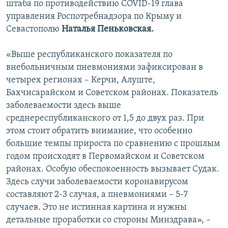
штаба по противодействию COVID-19 глава
ПРИСОЕДИНЯЙТЕСЬ!
ПОБЕДИТЕЛЕЙ НЕ СУДЯТ?
управления Роспотребнадзора по Крыму и
КРЫМ.НЕПОКОРЕННЫЙ
Севастополю
Наталья Пеньковская.
ELIFBE
«Выше республиканского показателя по
УКРАИНСКАЯ ПРОБЛЕМА КРЫМА
внебольничным пневмониями зафиксирован в
Все сайты RFE/RL
четырех регионах – Керчи, Алуште,
Бахчисарайском и Советском районах. Показатель
заболеваемости здесь выше
среднереспубликанского от 1,5 до двух раз. При
этом стоит обратить внимание, что особенно
большие темпы прироста по сравнению с прошлым
годом происходят в Первомайском и Советском
районах. Особую обеспокоенность вызывает Судак.
Здесь случи заболеваемости коронавирусом
составляют 2-3 случая, а пневмониями – 5-7
случаев. Это не истинная картина и нужны
детальные проработки со стороны Минздрава», –