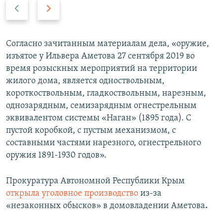
П
С
р
л
е
е
д
д
Согласно зачитанным материалам дела, «оружие,
ы
у
изъятое у Ильвера Аметова 27 сентября 2019 во
д
ю
время розыскных мероприятий на территории
у
щ
жилого дома, является одноствольным,
щ
и
короткоствольным, гладкоствольным, нарезным,
и
й
однозарядным, семизарядным огнестрельным
й
с
эквивалентом системы «Наган» (1895 года). С
с
л
пустой коробкой, с пустым механизмом, с
л
а
составными частями нарезного, огнестрельного
а
й
оружия 1891-1930 годов».
й
д
д
Прокуратура Автономной Республики Крым
открыла уголовное производство
из-за
«незаконных обысков» в домовладении Аметова
.