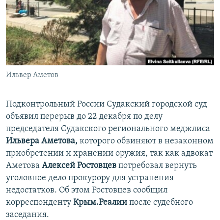
ПРИСОЕДИНЯЙТЕСЬ!
ПОБЕДИТЕЛЕЙ НЕ СУДЯТ?
КРЫМ.НЕПОКОРЕННЫЙ
ELIFBE
УКРАИНСКАЯ ПРОБЛЕМА КРЫМА
Все сайты RFE/RL
Ильвер Аметов
Подконтрольный России Судакский городской суд
объявил перерыв до 22 декабря по делу
председателя Судакского регионального меджлиса
Ильвера Аметова,
которого обвиняют в незаконном
приобретении и хранении оружия, так как адвокат
Аметова
Алексей Ростовцев
потребовал вернуть
уголовное дело прокурору для устранения
недостатков. Об этом Ростовцев сообщил
корреспонденту
Крым.Реалии
после судебного
заседания.