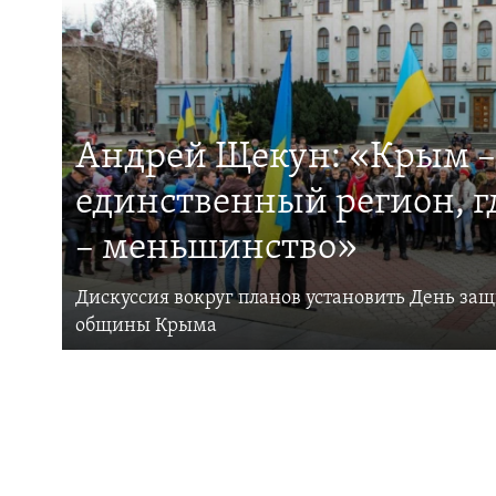
Андрей Щекун: «Крым –
единственный регион, 
– меньшинство»
Дискуссия вокруг планов установить День за
общины Крыма