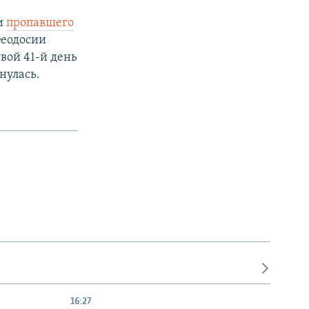
ти
пропавшего
Феодосии
свой 41-й день
нулась.
16:27