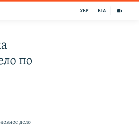
УКР
КТА
ла
ело по
оловное дело