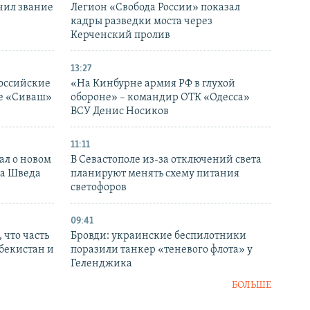
чил звание
Легион «Свобода России» показал
кадры разведки моста через
Керченский пролив
13:27
оссийские
«На Кинбурне армия РФ в глухой
ке «Сиваш»
обороне» – командир ОТК «Одесса»
ВСУ Денис Носиков
11:11
ал о новом
В Севастополе из-за отключений света
ка Шведа
планируют менять схему питания
светофоров
09:41
 что часть
Бровди: украинские беспилотники
збекистан и
поразили танкер «теневого флота» у
Геленджика
БОЛЬШЕ