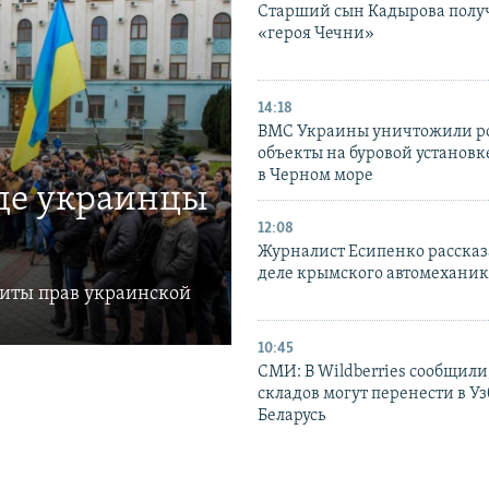
Старший сын Кадырова полу
«героя Чечни»
14:18
ВМС Украины уничтожили р
объекты на буровой установ
в Черном море
где украинцы
12:08
Журналист Есипенко рассказ
деле крымского автомехани
щиты прав украинской
10:45
СМИ: В Wildberries сообщили,
складов могут перенести в У
Беларусь