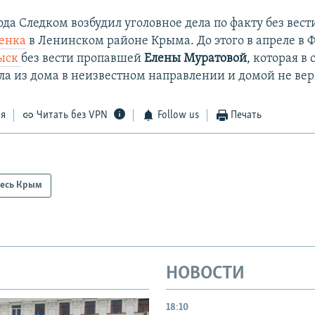
ода Следком возбудил уголовное дела по факту без вес
бенка
в Ленинском районе Крыма. До этого в апреле в 
зыск
без вести пропавшей
Елены Муратовой
, которая в 
а из дома в неизвестном направлении и домой не вер
ся
Читать без VPN
Follow us
Печать
есь Крым
НОВОСТИ
18:10