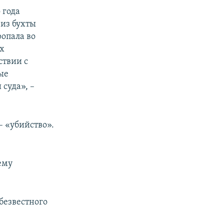
 года
 из бухты
ропала во
ых
ствии с
ые
суда», –
– «убийство».
ему
безвестного