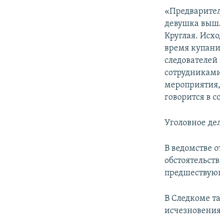
ПОБЕДИТЕЛЕЙ НЕ СУДЯТ?
«Предваритель
КРЫМ.НЕПОКОРЕННЫЙ
девушка вышл
Круглая. Исх
ELIFBE
время купани
УКРАИНСКАЯ ПРОБЛЕМА КРЫМА
следователей
сотрудниками
мероприятия,
говорится в 
Уголовное дел
В ведомстве 
обстоятельст
предшествую
В Следкоме т
исчезновения