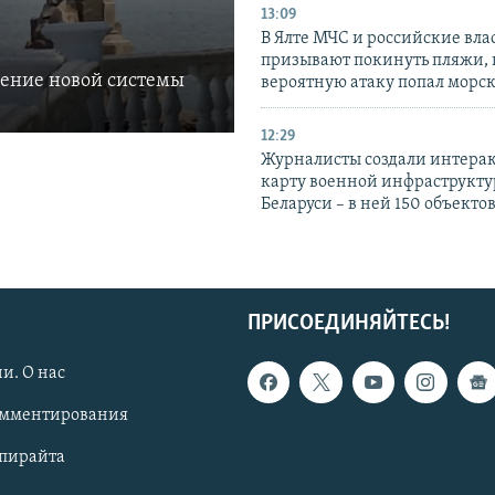
13:09
В Ялте МЧС и российские вла
призывают покинуть пляжи, 
ление новой системы
вероятную атаку попал морс
12:29
Журналисты создали интера
карту военной инфраструкт
Беларуси – в ней 150 объекто
ПРИСОЕДИНЯЙТЕСЬ!
и. О нас
омментирования
опирайта