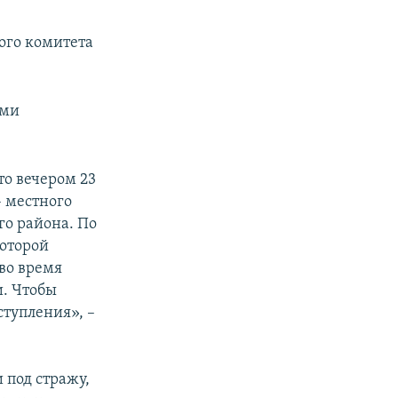
ого комитета
ыми
то вечером 23
– местного
го района. По
которой
во время
и. Чтобы
ступления», –
 под стражу,