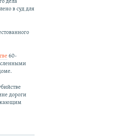
го дела
ено в суд для
естованного
тве
60-
численными
доме.
убийстве
ине дороги
никающим