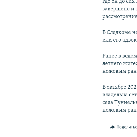
где он до сих
завершено и 
рассмотрения
В Следкоме н
или его адвок
Ранее в ведом
летнего жите
ножевым ране
В октябре 202
владельца се
села Туннель
ножевым ран
Поделить