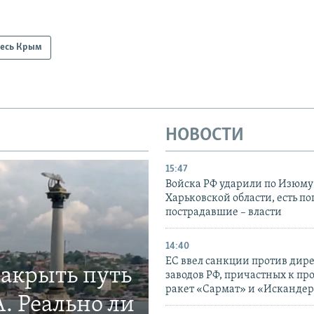
есь Крым
НОВОСТИ
15:47
Войска РФ ударили по Изюму
Харьковской области, есть п
пострадавшие – власти
14:40
ЕС ввел санкции против дир
закрыть путь
заводов РФ, причастных к пр
ракет «Сармат» и «Исканде
. Реально ли