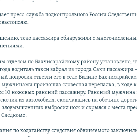
щает пресс-служба подконтрольного России Следственн
евастополю.
бщению, тело пассажира обнаружили с многочисленн
нениями.
м отделом по Бахчисарайскому району установлено, ч
года водитель такси забрал из города Саки пассажира 
рый попросил отвезти его в село Вилино Бахчисарайско
 мужчинами произошла словесная перепалка, в ходе 
ес 10 ножевых ранений пассажиру. Раненый мужчина 
скочил из автомобиля, скончавшись на обочине дорог
, злоумышленник выбросил нож и скрылся с места пре
 Следкоме.
ания по ходатайству следствия обвиняемого заключили