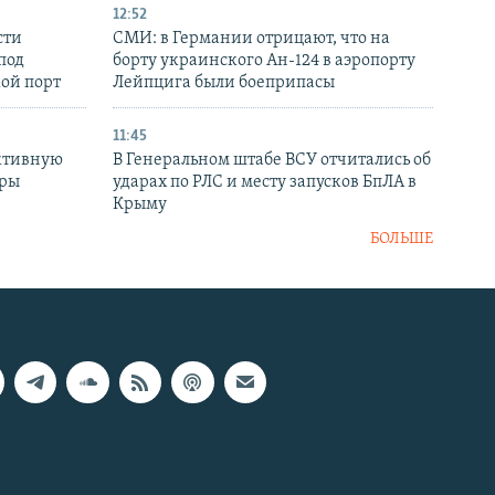
12:52
сти
СМИ: в Германии отрицают, что на
под
борту украинского Ан-124 в аэропорту
кой порт
Лейпцига были боеприпасы
11:45
ктивную
В Генеральном штабе ВСУ отчитались об
уры
ударах по РЛС и месту запусков БпЛА в
в
Крыму
БОЛЬШЕ