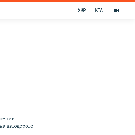
УКР
КТА
ршении
на автодороге