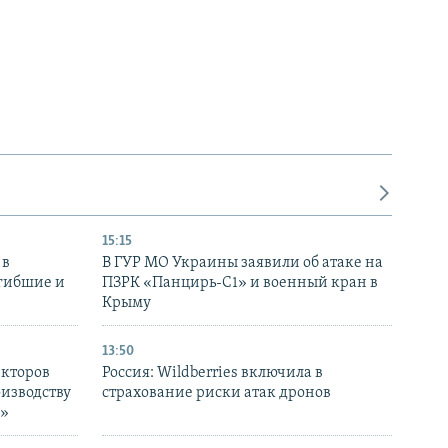
15:15
 в
В ГУР МО Украины заявили об атаке на
огибшие и
ПЗРК «Панцирь-С1» и военный кран в
Крыму
13:50
екторов
Россия: Wildberries включила в
оизводству
страхование риски атак дронов
р»