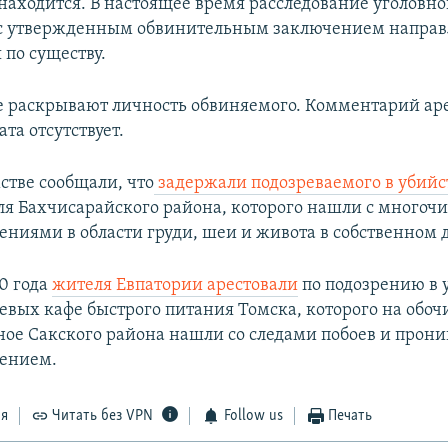
 находится. В настоящее время расследование уголовно
с утвержденным обвинительным заключением направл
 по существу.
е раскрывают личность обвиняемого. Комментарий ар
ата отсутствует.
стве сообщали, что
задержали подозреваемого в убийс
ля Бахчисарайского района, которого нашли с много
ниями в области груди, шеи и живота в собственном 
0 года
жителя Евпатории арестовали
по подозрению в 
тевых кафе быстрого питания Томска, которого на обоч
ное Сакского района нашли со следами побоев и про
ением.
ся
Читать без VPN
Follow us
Печать