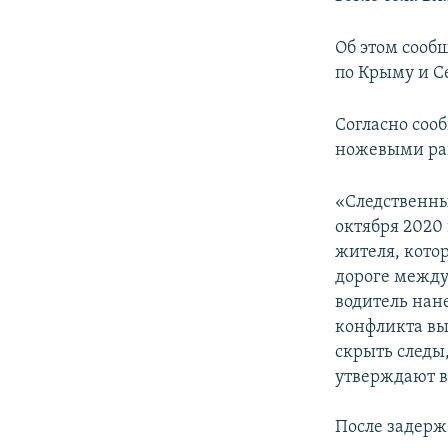
ПОБЕДИТЕЛЕЙ НЕ СУДЯТ?
КРЫМ.НЕПОКОРЕННЫЙ
Об этом сооб
по Крыму и С
ELIFBE
УКРАИНСКАЯ ПРОБЛЕМА КРЫМА
Согласно соо
ножевыми ра
«Следственны
октября 2020 
жителя, кото
дороге между
водитель нан
конфликта вы
скрыть следы
утверждают в
После задерж