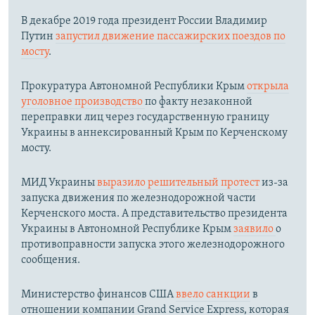
В декабре 2019 года президент России Владимир
Путин
запустил движение пассажирских поездов по
мосту
.
Прокуратура Автономной Республики Крым
открыла
уголовное производство
по факту незаконной
переправки лиц через государственную границу
Украины в аннексированный Крым по Керченскому
мосту.​
МИД Украины
выразило решительный протест
из-за
запуска движения по железнодорожной части
Керченского моста. А представительство президента
Украины в Автономной Республике Крым
заявило
о
противоправности запуска этого железнодорожного
сообщения.
Министерство финансов США
ввело санкции
в
отношении компании Grand Service Express, которая