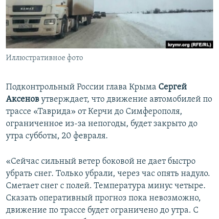
ПРИСОЕДИНЯЙТЕСЬ!
ПОБЕДИТЕЛЕЙ НЕ СУДЯТ?
КРЫМ.НЕПОКОРЕННЫЙ
ELIFBE
Иллюстративное фото
УКРАИНСКАЯ ПРОБЛЕМА КРЫМА
Все сайты RFE/RL
Подконтрольный России глава Крыма
Сергей
Аксенов
утверждает, что движение автомобилей по
трассе «Таврида» от Керчи до Симферополя,
ограниченное из-за непогоды, будет закрыто до
утра субботы, 20 февраля.
«Сейчас сильный ветер боковой не дает быстро
убрать снег. Только убрали, через час опять надуло.
Сметает снег с полей. Температура минус четыре.
Сказать оперативный прогноз пока невозможно,
движение по трассе будет ограничено до утра. С