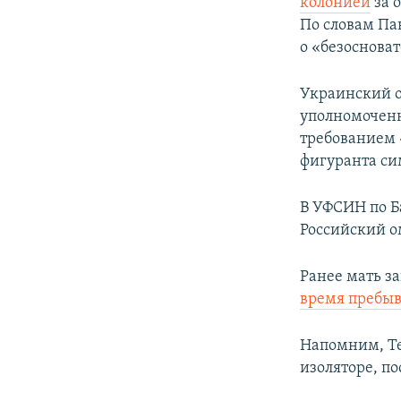
колонией
за 
По словам Па
о «безоснова
Украинский 
уполномоченн
требованием 
фигуранта си
В УФСИН по Б
Российский о
Ранее мать 
время пребы
Напомним, Те
изоляторе, по