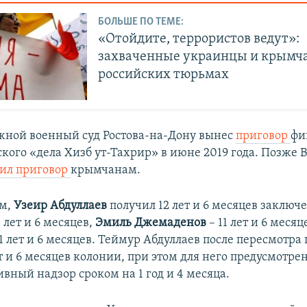
БОЛЬШЕ ПО ТЕМЕ:
«Отойдите, террористов ведут»:
захваченные украинцы и крымча
российских тюрьмах
ной военный суд Ростова-на-Дону вынес
приговор
фи
кого «дела Хизб ут-Тахрир» в июне 2019 года. Позже 
ил приговор
крымчанам.
ом,
Узеир Абдуллаев
получил 12 лет и 6 месяцев заключ
3 лет и 6 месяцев,
Эмиль Джемаденов
– 11 лет и 6 месяц
1 лет и 6 месяцев. Теймур Абдуллаев после пересмотра
т и 6 месяцев колонии, при этом для него предусмотре
вный надзор сроком на 1 год и 4 месяца.