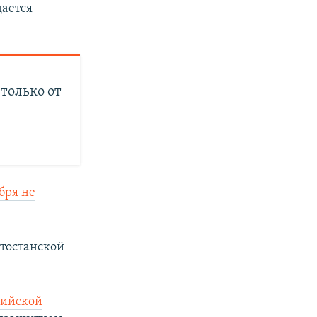
дается
только от
абря не
ртостанской
сийской