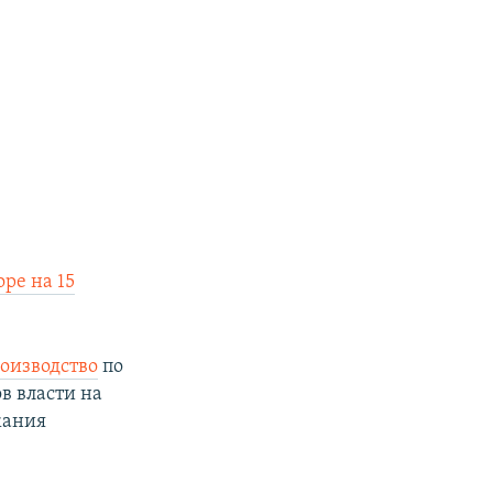
ре на 15
роизводство
по
в власти на
жания