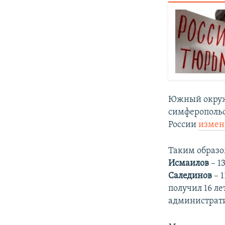
Южный окруж
симферопольс
России
измен
Таким образ
Исмаилов
– 1
Салединов
– 1
получил 16 ле
администрати