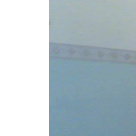
ПОБЕДИТЕЛЕЙ НЕ СУДЯТ?
КРЫМ.НЕПОКОРЕННЫЙ
ELIFBE
УКРАИНСКАЯ ПРОБЛЕМА КРЫМА