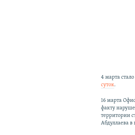
4 марта стало
суток
.
16 марта Офи
факту наруше
территории ст
Абдуллаева
в