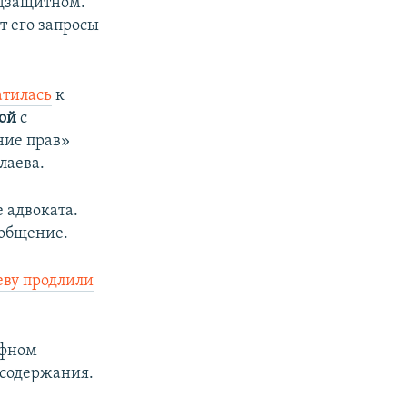
одзащитном.
т его запросы
атилась
к
ой
с
ние прав»
лаева.
 адвоката.
ообщение.
еву продлили
фном
 содержания.