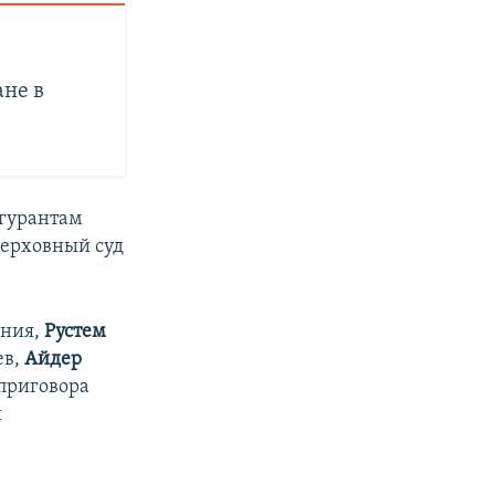
не в
гурантам
Верховный суд
ения,
Рустем
ев,
Айдер
 приговора
н