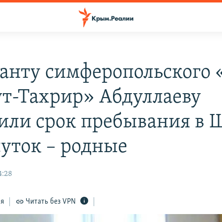
анту симферопольского 
ут-Тахрир» Абдуллаеву
или срок пребывания в
суток – родные
4:28
ся
Читать без VPN