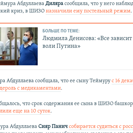
еймура Абдуллаева
Диляра
сообщила, что у него наблю
ский криз, в ШИЗО
назначили ему постельный режим
.
БОЛЬШЕ ПО ТЕМЕ:
Людмила Денисова: «Все зависит 
воли Путина»
яра Абдуллаева сообщала, что ее сыну Теймуру
с 16 дек
дероль с медикаментами
.
бщалось, что срок содержания ее сына в ШИЗО башко
лили еще на 10 суток
.
ура Абдуллаева
Сияр Панич
собирается судиться с рос