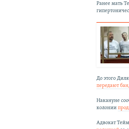
Ранее мать Т
гипертониче
До этого Дил
передают бан
Накануне соо
колонии
прод
Адвокат Тейм