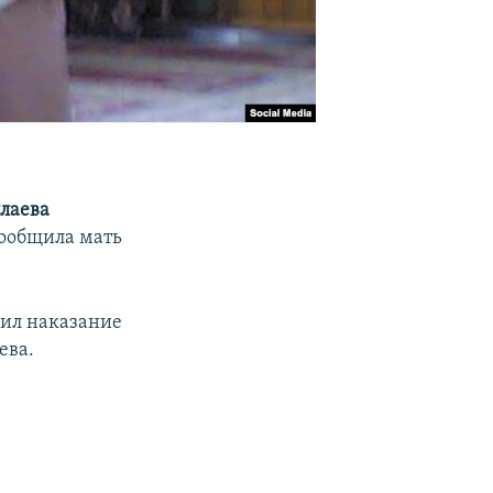
лаева
сообщила мать
чил наказание
ева.