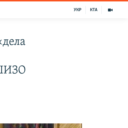
УКР
КТА
«дела
 ШИЗО