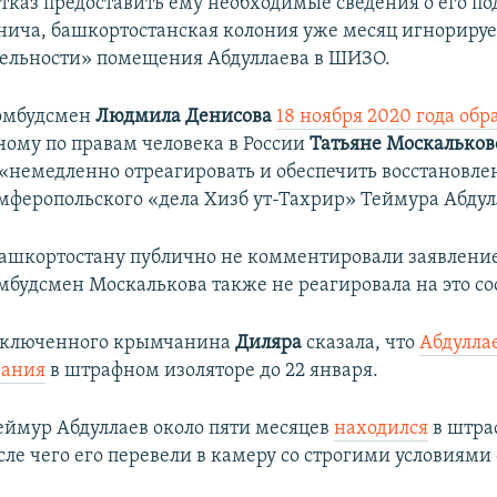
отказ предоставить ему необходимые сведения о его п
нича, башкортостанская колония уже месяц игнорируе
тельности» помещения Абдуллаева в ШИЗО.
омбудсмен
Людмила Денисова
18 ноября 2020 года обр
ому по правам человека в России
Татьяне Москальков
«немедленно отреагировать и обеспечить восстановле
мферопольского «дела Хизб ут-Тахрир»
Теймура Абдул
ашкортостану публично не комментировали заявление
мбудсмен Москалькова также не реагировала на это с
заключенного крымчанина
Диляра
сказала, что
Абдулла
вания
в штрафном изоляторе до 22 января.
ймур Абдуллаев около пяти месяцев
находился
в штра
сле чего его перевели в камеру со строгими условиями