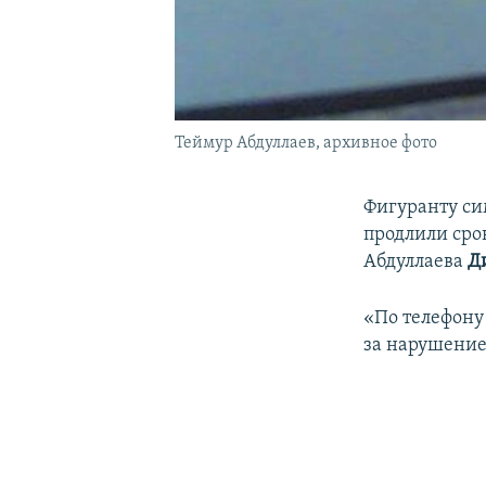
Теймур Абдуллаев, архивное фото
Фигуранту си
продлили сро
Абдуллаева
Д
«По телефону 
за нарушение