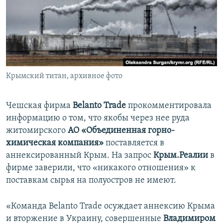
ПРИСОЕДИНЯЙТЕСЬ!
ПОБЕДИТЕЛЕЙ НЕ СУДЯТ?
КРЫМ.НЕПОКОРЕННЫЙ
ELIFBE
УКРАИНСКАЯ ПРОБЛЕМА КРЫМА
Все сайты RFE/RL
Крымский титан, архивное фото
Чешская фирма
Belanto Trade
прокомментировала
информацию о том, что якобы через нее руда
житомирского
АО «Объединенная горно-
химическая компания»
поставляется в
аннексированный Крым. На запрос
Крым.Реалии
в
фирме заверили, что «никакого отношения» к
поставкам сырья на полуостров не имеют.
«Команда Belanto Trade осуждает аннексию Крыма
и вторжение в Украину, совершенные
Владимиром