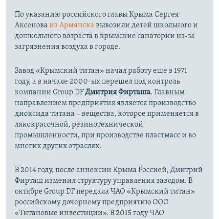
По указанию российского главы Крыма Сергея
Аксенова
из Армянска
вывозили детей школьного и
дошкольного возраста в крымские санатории из-за
загрязнения воздуха в городе.
Завод «Крымский титан» начал работу еще в 1971
году, а в начале 2000-ых перешел под контроль
компании Group DF
Дмитрия Фирташа
. Главным
направлением предприятия является производство
диоксида титана – вещества, которое применяется в
лакокрасочной, резинотехнической
промышленности, при производстве пластмасс и во
многих других отраслях.
В 2014 году, после аннексии Крыма Россией, Дмитрий
Фирташ изменил структуру управления заводом. В
октябре Group DF передала ЧАО «Крымский титан»
российскому дочернему предприятию ООО
«Титановые инвестиции». В 2015 году ЧАО