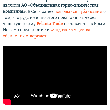
является
АО «Объединенная горно-химическая
компания»
. В Сети ранее
появлялись публикации
о
том, что руда именно этого предприятия через
чешскую фирму
Belanto Trade
поставляется в Крым.
Но само предприятие и
Фонд госимущества
обвинения отвергают.