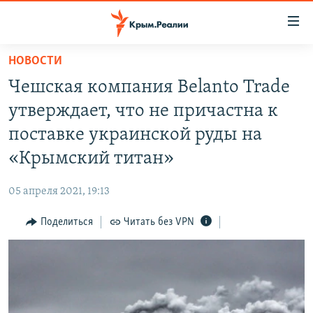
Доступность
ссылки
Вернуться
НОВОСТИ
к
НОВОСТИ
Чешская компания Belanto Trade
основному
СПЕЦПРОЕКТЫ
содержанию
утверждает, что не причастна к
ВОДА
Вернутся
ГРУЗ 200
поставке украинской руды на
к
ИСТОРИЯ
КАРТА ВОЕННЫХ ОБЪЕКТОВ КРЫМА
«Крымский титан»
главной
ЕЩЕ
11 ЛЕТ ОККУПАЦИИ КРЫМА. 11 ИСТОРИЙ СОПРОТИВЛЕНИЯ
навигации
05 апреля 2021, 19:13
Вернутся
РАДІО СВОБОДА
ИНТЕРАКТИВ
к
Поделиться
Читать без VPN
КАК ОБОЙТИ БЛОКИРОВКУ
ИНФОГРАФИКА
поиску
ТЕЛЕПРОЕКТ КРЫМ.РЕАЛИИ
Українською
СОВЕТЫ ПРАВОЗАЩИТНИКОВ
Qırımtatar
ПРОПАВШИЕ БЕЗ ВЕСТИ